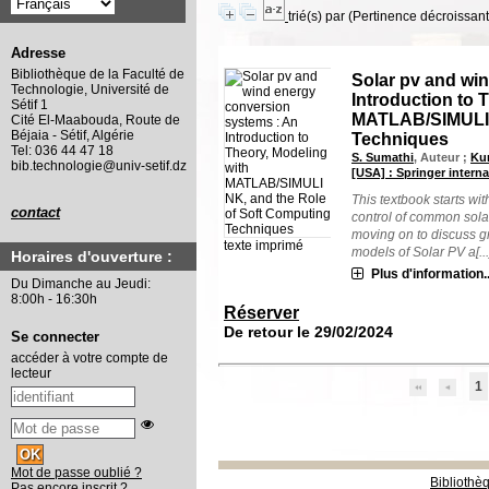
trié(s) par
(Pertinence décroissant(
Adresse
Bibliothèque de la Faculté de
Solar pv and wi
Technologie, Université de
Introduction to 
Sétif 1
MATLAB/SIMULIN
Cité El-Maabouda, Route de
Béjaia - Sétif, Algérie
Techniques
Tel: 036 44 47 18
S. Sumathi
, Auteur ;
Ku
bib.technologie@univ-setif.dz
[USA] : Springer interna
This textbook starts wi
contact
control of common sol
moving on to discuss gr
texte imprimé
models of Solar PV a[...
Horaires d'ouverture :
Plus d'information..
Du Dimanche au Jeudi:
8:00h - 16:30h
Réserver
De retour le 29/02/2024
Se connecter
accéder à votre compte de
lecteur
1
Mot de passe oublié ?
Bibliothè
Pas encore inscrit ?