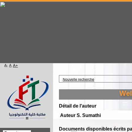
A-
A
A+
Accueil
Nouvelle recherche
Welco
Détail de l'auteur
Auteur S. Sumathi
Documents disponibles écrits par