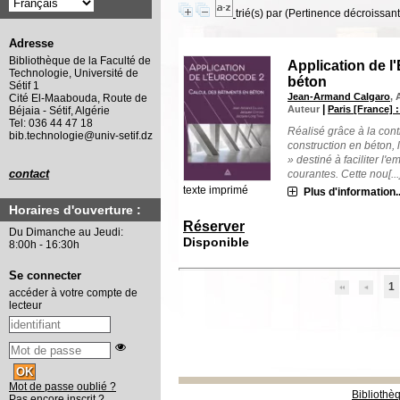
trié(s) par
(Pertinence décroissant(
Adresse
Bibliothèque de la Faculté de
Application de l
Technologie, Université de
béton
Sétif 1
Jean-Armand Calgaro
, 
Cité El-Maabouda, Route de
|
Auteur
Paris [France] 
Béjaia - Sétif, Algérie
Tel: 036 44 47 18
Réalisé grâce à la cont
bib.technologie@univ-setif.dz
construction en béton, 
» destiné à faciliter l'
contact
courantes. Cette nou[...
texte imprimé
Plus d'information..
Horaires d'ouverture :
Réserver
Du Dimanche au Jeudi:
Disponible
8:00h - 16:30h
Se connecter
1
accéder à votre compte de
lecteur
Mot de passe oublié ?
Bibliothè
Pas encore inscrit ?