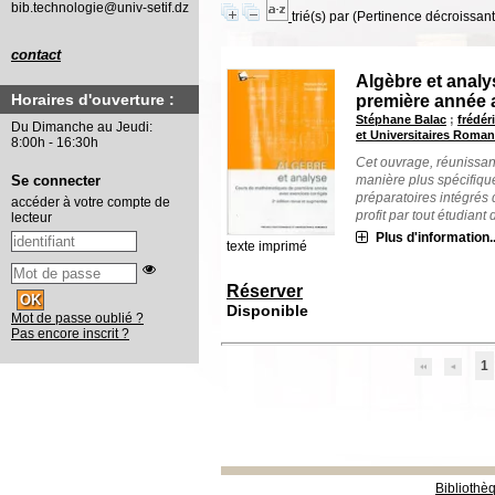
bib.technologie@univ-setif.dz
trié(s) par
(Pertinence décroissant(
contact
Algèbre et anal
Horaires d'ouverture :
première année 
Stéphane Balac
;
frédér
Du Dimanche au Jeudi:
et Universitaires Roma
8:00h - 16:30h
Cet ouvrage, réunissan
Se connecter
manière plus spécifiqu
préparatoires intégrés 
accéder à votre compte de
profit par tout étudiant d
lecteur
Plus d'information..
texte imprimé
Réserver
Disponible
Mot de passe oublié ?
Pas encore inscrit ?
1
Bibliothè