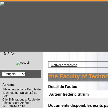
A-
A
A+
Accueil
Nouvelle recherche
o the library of the Faculty of Technolo
Adresse
Détail de l'auteur
Bibliothèque de la Faculté de
Technologie, Université de
Auteur frédéric Strum
Sétif 1
Cité El-Maabouda, Route de
Béjaia - Sétif, Algérie
Documents disponibles écrits par
Tel: 036 44 47 18