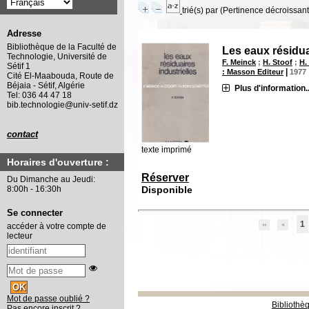
trié(s) par
(Pertinence décroissant(
Adresse
Bibliothèque de la Faculté de
Les eaux résidua
Technologie, Université de
F. Meinck
;
H. Stoof
;
H.
Sétif 1
|
: Masson Editeur
1977
Cité El-Maabouda, Route de
Béjaia - Sétif, Algérie
Plus d'information..
Tel: 036 44 47 18
bib.technologie@univ-setif.dz
contact
texte imprimé
Horaires d'ouverture :
Réserver
Du Dimanche au Jeudi:
Disponible
8:00h - 16:30h
Se connecter
1
accéder à votre compte de
lecteur
Mot de passe oublié ?
Bibliothè
Pas encore inscrit ?