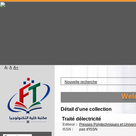
A-
A
A+
Accueil
Nouvelle recherche
Welcom
Détail d'une collection
Traité délectricité
Editeur :
Presses Polytechniques et Univer
ISSN :
pas d'ISSN