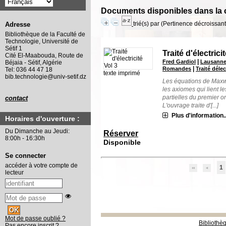
Documents disponibles dans la c
trié(s) par
(Pertinence décroissant(
Adresse
Bibliothèque de la Faculté de
Technologie, Université de
Sétif 1
Traité d'électric
Cité El-Maabouda, Route de
|
Fred Gardiol
Lausanne 
Béjaia - Sétif, Algérie
|
Romandes
Traité délec
Tel: 036 44 47 18
texte imprimé
bib.technologie@univ-setif.dz
Les équations de Maxwel
les axiomes qui lient l
partielles du premier o
contact
L'ouvrage traite d'[...]
Plus d'information..
Horaires d'ouverture :
Du Dimanche au Jeudi:
Réserver
8:00h - 16:30h
Disponible
Se connecter
accéder à votre compte de
1
lecteur
Mot de passe oublié ?
Bibliothè
Pas encore inscrit ?