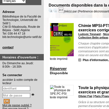
Documents disponibles dans la c
trié(s) par
(Pertinence décroissant(
Adresse
Bibliothèque de la Faculté de
Technologie, Université de
Sétif 1
Chimie MPSI-PTS
Cité El-Maabouda, Route de
exercices corrig
Béjaia - Sétif, Algérie
Tel: 036 44 47 18
Ludovic Tresnard
;
Nico
bib.technologie@univ-setif.dz
Collection Belin prépas
Chaque chapitre compre
contact
exercices d'application
connaissances sont ass
mise en oeuvre est illust
Horaires d'ouverture :
texte imprimé
Plus d'information..
Du Dimanche au Jeudi:
8:00h - 16:30h
Réserver
Disponible
Se connecter
accéder à votre compte de
lecteur
Toute la physiq
exercices et gr
|
Olivier Fiat
Paris [Fran
texte imprimé
Grâce à sa structure or
Mot de passe oublié ?
permet d'assimiler et d
Pas encore inscrit ?