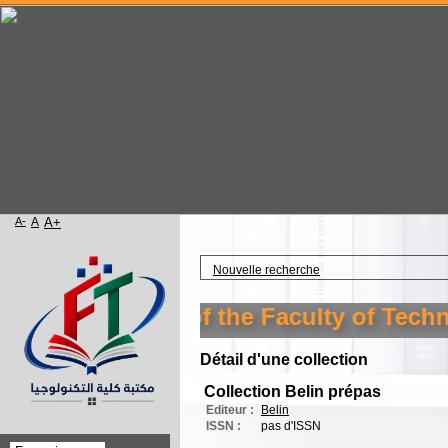
A-
A
A+
Accueil
Nouvelle recherche
to the library of the Faculty of Techno
Détail d'une collection
Collection Belin prépas
Editeur :
Belin
ISSN :
pas d'ISSN