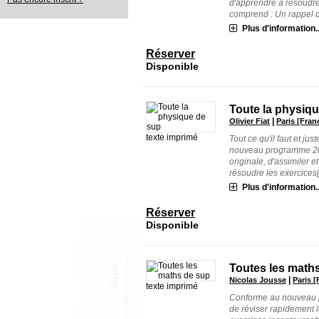
d'apprendre à résoudre
comprend : Un rappel de
Plus d'information..
Réserver
Disponible
Toute la physiqu
|
Olivier Fiat
Paris [Fran
texte imprimé
Tout ce qu'il faut et ju
nouveau programme 201
originale, d'assimiler e
résoudre les exercices[.
Plus d'information..
Réserver
Disponible
Toutes les maths
|
Nicolas Jousse
Paris [
texte imprimé
Conforme au nouveau p
de réviser rapidement l