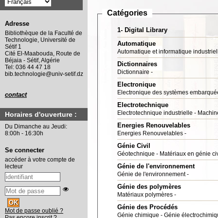
Catégories
Adresse
1- Digital Library
Bibliothèque de la Faculté de
Technologie, Université de
Automatique
Sétif 1
Automatique et informatique industriel
Cité El-Maabouda, Route de
Béjaia - Sétif, Algérie
Dictionnaires
Tel: 036 44 47 18
Dictionnaire
bib.technologie@univ-setif.dz
Electronique
Electronique des systèmes embarqué
contact
Electrotechnique
Electrotechnique industrielle
Machine
Horaires d'ouverture :
Energies Renouvelables
Du Dimanche au Jeudi:
Energies Renouvelables
8:00h - 16:30h
Génie Civil
Se connecter
Géotechnique
Matériaux en génie civ
accéder à votre compte de
Génie de l'environnement
lecteur
Génie de l'environnement
Génie des polymères
Matériaux polymères
Génie des Procédés
Mot de passe oublié ?
Génie chimique
Génie électrochimi
Pas encore inscrit ?