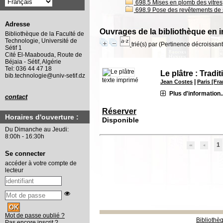
698.5 Mises en plomb des vitres,
698.9 Pose des revêtements de so
Adresse
Ouvrages de la bibliothèque en i
Bibliothèque de la Faculté de
Technologie, Université de
trié(s) par
(Pertinence décroissant(
Sétif 1
Cité El-Maabouda, Route de
Béjaia - Sétif, Algérie
Tel: 036 44 47 18
Le plâtre : Tradi
bib.technologie@univ-setif.dz
texte imprimé
|
Jean Costes
Paris [Fra
Plus d'information..
contact
Réserver
Horaires d'ouverture :
Disponible
Du Dimanche au Jeudi:
8:00h - 16:30h
1
Se connecter
accéder à votre compte de
lecteur
Mot de passe oublié ?
Bibliothè
Pas encore inscrit ?