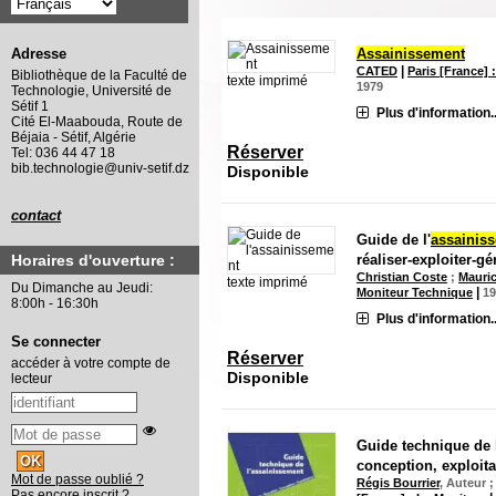
Assainissement
Adresse
|
CATED
Paris [France] 
Bibliothèque de la Faculté de
texte imprimé
1979
Technologie, Université de
Sétif 1
Plus d'information..
Cité El-Maabouda, Route de
Béjaia - Sétif, Algérie
Réserver
Tel: 036 44 47 18
bib.technologie@univ-setif.dz
Disponible
contact
Guide de l'
assainis
réaliser-exploiter-gé
Horaires d'ouverture :
Christian Coste
;
Mauri
texte imprimé
Du Dimanche au Jeudi:
|
Moniteur Technique
1
8:00h - 16:30h
Plus d'information..
Se connecter
Réserver
accéder à votre compte de
Disponible
lecteur
Guide technique de l
conception, exploita
Mot de passe oublié ?
Régis Bourrier
, Auteur 
Pas encore inscrit ?