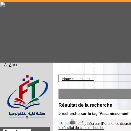
A-
A
A+
Accueil
Nouvelle recherche
W
Résultat de la recherche
5
recherche sur le tag
'Assainissement'
trié(s) par
(Pertinence décrois
le résultat de cette recherche