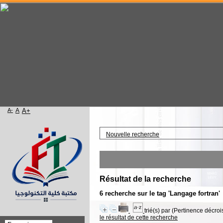
A-
A
A+
Accueil
Nouvelle recherche
Résultat de la recherche
6
recherche sur le tag
'Langage fortran'
trié(s) par
(Pertinence décrois
le résultat de cette recherche