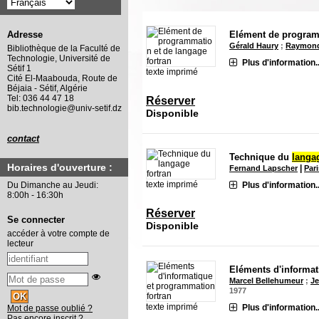
Elément de program
Adresse
Gérald Haury
;
Raymond
Bibliothèque de la Faculté de
Technologie, Université de
Plus d'information..
Sétif 1
texte imprimé
Cité El-Maabouda, Route de
Béjaia - Sétif, Algérie
Tel: 036 44 47 18
Réserver
bib.technologie@univ-setif.dz
Disponible
contact
Technique du
langa
Horaires d'ouverture :
|
Fernand Lapscher
Par
texte imprimé
Plus d'information..
Du Dimanche au Jeudi:
8:00h - 16:30h
Réserver
Se connecter
Disponible
accéder à votre compte de
lecteur
Eléments d'informa
Marcel Bellehumeur
;
Je
1977
texte imprimé
Plus d'information..
Mot de passe oublié ?
Pas encore inscrit ?