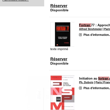
Réserver
Disponible
Fortran
77 : Approch
|
Alfred Strohmeier
Pari
Plus d'information..
texte imprimé
Réserver
Disponible
Initiation au
fortran
|
Ph. Dubois
Paris [Fran
Plus d'information..