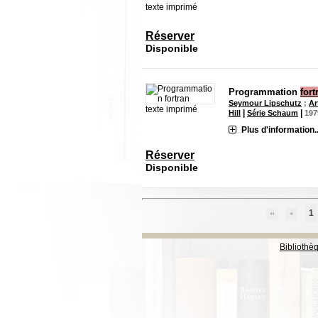
texte imprimé
Réserver
Disponible
Programmation
for
Seymour Lipschutz
;
Ar
texte imprimé
|
|
Hill
Série Schaum
197
Plus d'information..
Réserver
Disponible
1
Bibliothè