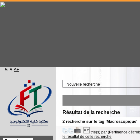
A-
A
A+
Accueil
Nouvelle recherche
Résultat de la recherche
2
recherche sur le tag
'Macroscopique'
trié(s) par
(Pertinence décrois
le résultat de cette recherche