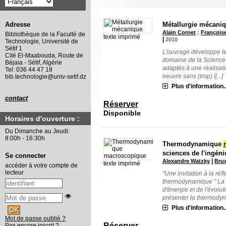
Métallurgie mécani
Adresse
Alain Cornet
;
François
Bibliothèque de la Faculté de
texte imprimé
|
2010
Technologie, Université de
Sétif 1
L'ouvrage développe le
Cité El-Maabouda, Route de
domaine de la Science 
Béjaia - Sétif, Algérie
adaptés à une réalisatio
Tel: 036 44 47 18
oeuvre sans (trop) l[...]
bib.technologie@univ-setif.dz
Plus d'information..
contact
Réserver
Disponible
Horaires d'ouverture :
Du Dimanche au Jeudi:
8:00h - 16:30h
Thermodynamique
sciences de l'ingéni
Se connecter
|
Alexandre Watzky
Brux
texte imprimé
accéder à votre compte de
lecteur
"Une invitation à la ré
thermodynamique " La 
d'énergie et de l'évolu
présenter la thermodyn
Plus d'information..
Mot de passe oublié ?
Réserver
Pas encore inscrit ?