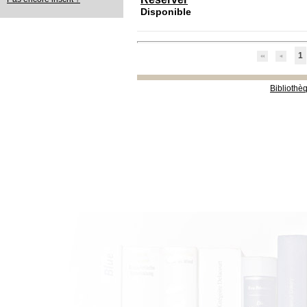
Disponible
1
Bibliothè