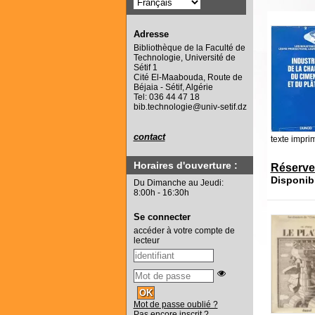
Adresse
Bibliothèque de la Faculté de
Technologie, Université de
Sétif 1
Cité El-Maabouda, Route de
Béjaia - Sétif, Algérie
Tel: 036 44 47 18
bib.technologie@univ-setif.dz
contact
texte impri
Horaires d'ouverture :
Réserve
Disponib
Du Dimanche au Jeudi:
8:00h - 16:30h
Se connecter
accéder à votre compte de
lecteur
Mot de passe oublié ?
Pas encore inscrit ?