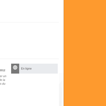
En ligne
2012
er un
e la
rs du