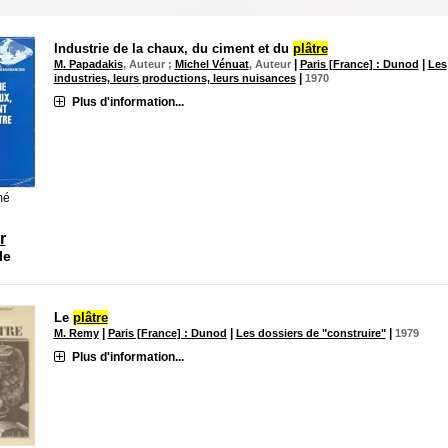
Industrie de la chaux, du ciment et du
plâtre
|
|
M. Papadakis
, Auteur ;
Michel Vénuat
, Auteur
Paris [France] : Dunod
Les
|
industries, leurs productions, leurs nuisances
1970
Plus d'information...
mé
r
le
Le
plâtre
|
|
|
M. Remy
Paris [France] : Dunod
Les dossiers de "construire"
1979
Plus d'information...