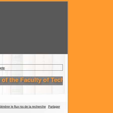
mpte
f the Faculty of Technology Setif 1
énérer le flux rss de la recherche
Partager