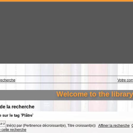
recherche
Votre co
Welcome to the library o
 de la recherche
 sur le tag
'Plâtre'
trié(s) par
(Pertinence décroissant(e), Titre croissant(e))
Affiner la recherche
G
e cette recherche