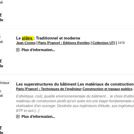
mé
r
le
Le
plâtre
: Traditionnel et moderne
mé
|
|
|
Jean Costes
Paris [France] : Editions Eyrolles
Collection UTI
1978
Plus d'information...
r
le
Les superstructures du bâtiment
Les matériaux de construction
Paris [France] : Techniques de l'ingénieur
Construction et travaux publics
mé
Esthétique, coût, qualité environnementale du bâtiment… le choix d'utilis
matériau de construction plutôt qu'un autre est une étape fondamentale d
réalisation d'un ouvrage. Destinée aux ingénieurs d'étude, aux ingénieu
BTP et aux [...]
Plus d'information...
r
le