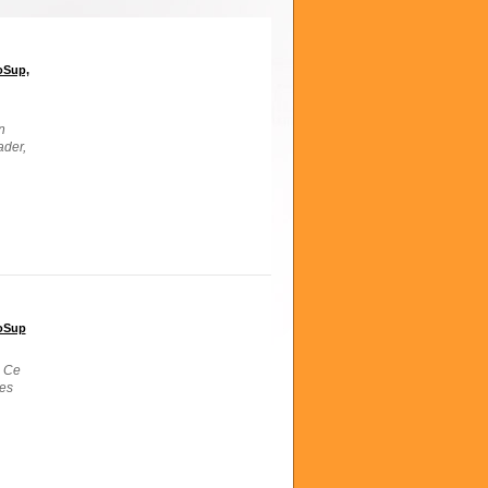
oSup,
n
ader,
oSup
. Ce
ges