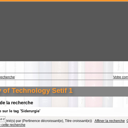
recherche
Votre co
of Technology Setif 1
 de la recherche
 sur le tag
'Siderurgie'
trié(s) par
(Pertinence décroissant(e), Titre croissant(e))
Affiner la recherche
G
e cette recherche