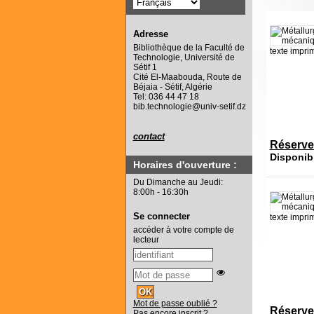
Adresse
Bibliothèque de la Faculté de
texte impri
Technologie, Université de
Sétif 1
Cité El-Maabouda, Route de
Béjaia - Sétif, Algérie
Tel: 036 44 47 18
bib.technologie@univ-setif.dz
contact
Réserve
Disponib
Horaires d'ouverture :
Du Dimanche au Jeudi:
8:00h - 16:30h
Se connecter
texte impri
accéder à votre compte de
lecteur
Mot de passe oublié ?
Réserve
Pas encore inscrit ?