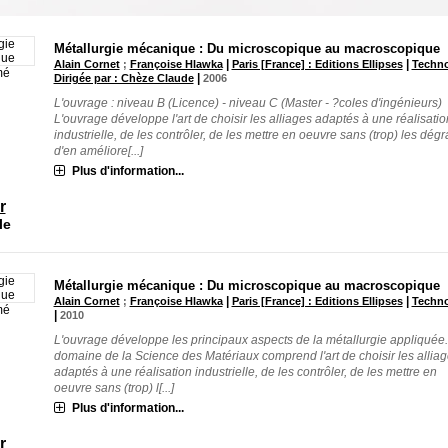
Métallurgie mécanique : Du microscopique au macroscopique
|
|
Alain Cornet
;
Françoise Hlawka
Paris [France] : Editions Ellipses
Techn
mé
|
Dirigée par : Chèze Claude
2006
L'ouvrage : niveau B (Licence) - niveau C (Master - ?coles d'ingénieurs)
L'ouvrage développe l'art de choisir les alliages adaptés à une réalisatio
industrielle, de les contrôler, de les mettre en oeuvre sans (trop) les dégr
d'en améliore[...]
Plus d'information...
r
le
Métallurgie mécanique : Du microscopique au macroscopique
|
|
Alain Cornet
;
Françoise Hlawka
Paris [France] : Editions Ellipses
Techn
mé
|
2010
L'ouvrage développe les principaux aspects de la métallurgie appliquée
domaine de la Science des Matériaux comprend l'art de choisir les allia
adaptés à une réalisation industrielle, de les contrôler, de les mettre en
oeuvre sans (trop) l[...]
Plus d'information...
r