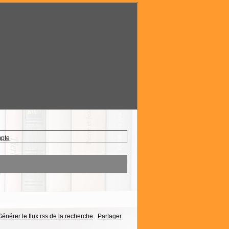
mpte
énérer le flux rss de la recherche
Partager