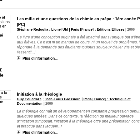
Les mille et une questions de la chimie en prépa : 1ère année 
(PC)
|
|
Stéphane Redoglia
;
Lionel Uhl
Paris [France] : Editions Ellipses
2006
mé
Ce livre d'une conception originale a été imaginé dans l'unique but d'être
aux élèves. Ce n'est ni un manuel de cours, ni un recueil de problèmes. 
répondre à la demande des étudiants toujours soucieux d'aller vite et bi
l'essenti[...]
Plus d'information...
r
le
Initiation à la rhéologie
|
Guy Couarraze
;
Jean-Louis Grossiord
Paris [France] : Technique et
mé
|
Documentation
2000
La rhéologie connaît un développement en constante progression depui
quelques années. Dans ce contexte, la réédition du meilleur ouvrage
d'initiation s'imposait. Initiation à la rhéologie offre une présentation conc
et pratique dans laquell[...]
Plus d'information...