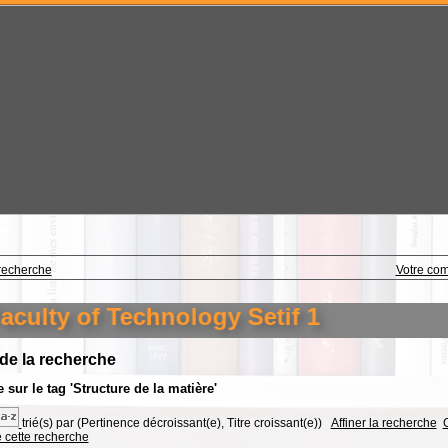
recherche
Votre co
culty of Technology Setif 1
 de la recherche
 sur le tag
'Structure de la matière'
trié(s) par
(Pertinence décroissant(e), Titre croissant(e))
Affiner la recherche
G
e cette recherche