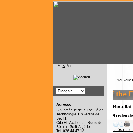
A-
A
A+
Accueil
Nouvelle 
Welcome to the library of the Fa
Adresse
Résultat
Bibliothèque de la Faculté de
Technologie, Université de
4
recherche
Sétif 1
Cité El-Maabouda, Route de
Béjaia - Sétif, Algérie
le résultat d
Tel: 036 44 47 18