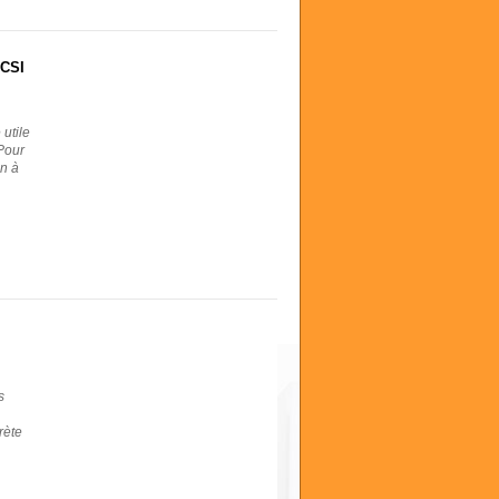
PCSI
 utile
Pour
en à
s
rète