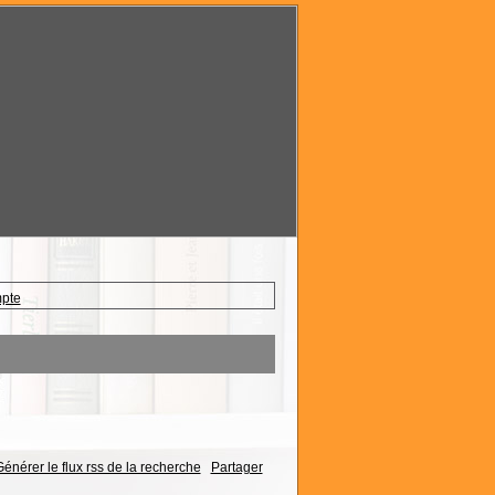
mpte
énérer le flux rss de la recherche
Partager