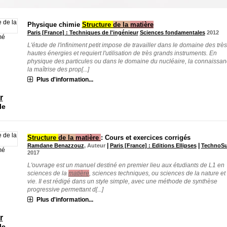
Physique chimie
Structure
de la
matière
Paris [France] : Techniques de l'ingénieur
Sciences fondamentales
2012
mé
L'étude de l'infiniment petit impose de travailler dans le domaine des très
hautes énergies et requiert l'utilisation de très grands instruments. En
physique des particules ou dans le domaine du nucléaire, la connaissan
la maîtrise des prop[...]
Plus d'information...
r
le
Structure
de la
matière
: Cours et exercices corrigés
|
|
Ramdane Benazzouz
, Auteur
Paris [France] : Editions Ellipses
TechnoS
mé
2017
L'ouvrage est un manuel destiné en premier lieu aux étudiants de L1 en
sciences de la
matière
, sciences techniques, ou sciences de la nature et 
vie. Il est rédigé dans un style simple, avec une méthode de synthèse
progressive permettant d[...]
Plus d'information...
r
le