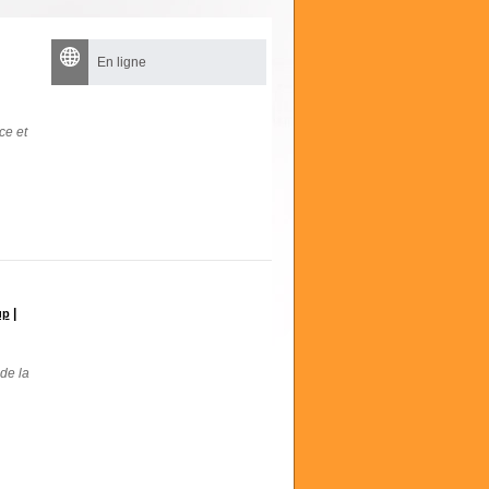
En ligne
ce et
|
up
de la