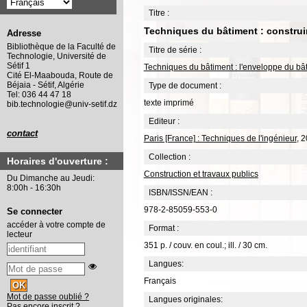
Titre :
Techniques du bâtiment : construi
Adresse
Bibliothèque de la Faculté de
Titre de série :
Technologie, Université de
Sétif 1
Techniques du bâtiment : l'enveloppe du bâ
Cité El-Maabouda, Route de
Béjaia - Sétif, Algérie
Type de document :
Tel: 036 44 47 18
texte imprimé
bib.technologie@univ-setif.dz
Editeur :
contact
Paris [France] : Techniques de l'ingénieur
, 
Collection :
Horaires d'ouverture :
Construction et travaux publics
Du Dimanche au Jeudi:
8:00h - 16:30h
ISBN/ISSN/EAN :
978-2-85059-553-0
Se connecter
accéder à votre compte de
Format :
lecteur
351 p. / couv. en coul.; ill. / 30 cm.
Langues:
Français
Mot de passe oublié ?
Langues originales:
Pas encore inscrit ?