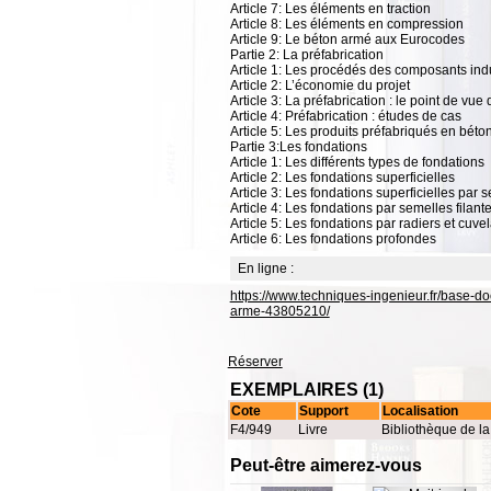
Article 7: Les éléments en traction
Article 8: Les éléments en compression
Article 9: Le béton armé aux Eurocodes
Partie 2: La préfabrication
Article 1: Les procédés des composants indu
Article 2: L’économie du projet
Article 3: La préfabrication : le point de vue
Article 4: Préfabrication : études de cas
Article 5: Les produits préfabriqués en béto
Partie 3:Les fondations
Article 1: Les différents types de fondations
Article 2: Les fondations superficielles
Article 3: Les fondations superficielles par 
Article 4: Les fondations par semelles filant
Article 5: Les fondations par radiers et cuve
Article 6: Les fondations profondes
En ligne :
https://www.techniques-ingenieur.fr/base-do
arme-43805210/
Réserver
EXEMPLAIRES (1)
Cote
Support
Localisation
F4/949
Livre
Bibliothèque de l
Peut-être aimerez-vous