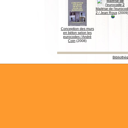
Maitrise de l'euroco
2
/
Jean Roux
(2009
Conception des murs
en béton selon les
eurocodes
/
André
Coin
(2008)
Bibliothè