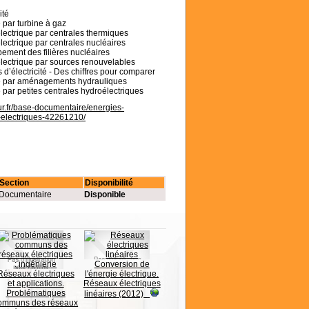
ité
é par turbine à gaz
électrique par centrales thermiques
électrique par centrales nucléaires
pement des filières nucléaires
 électrique par sources renouvelables
 d’électricité - Des chiffres pour comparer
cité par aménagements hydrauliques
té par petites centrales hydroélectriques
ur.fr/base-documentaire/energies-
x-electriques-42261210/
Section
Disponibilité
Documentaire
Disponible
Conversion de
Réseaux électriques
l'énergie électrique.
et applications.
Réseaux électriques
Problématiques
linéaires
(2012)
ommuns des réseaux