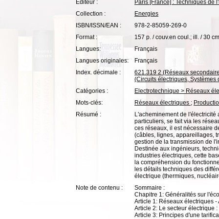
Editeur :
Paris [France] : Techniques de l
Collection :
Energies
ISBN/ISSN/EAN :
978-2-85059-269-0
Format :
157 p. / couv.en coul.; ill. / 30 cm
Langues:
Français
Langues originales:
Français
Index. décimale :
621.319 2 (Réseaux secondaires 
(Circuits électriques, Systèmes d
Catégories :
Electrotechnique > Réseaux éle
Mots-clés:
Réseaux électriques
;
Producti
Résumé :
L'acheminement de l'électricité a
particuliers, se fait via les rés
ces réseaux, il est nécessaire d
(câbles, lignes, appareillages, 
gestion de la transmission de l'
Destinée aux ingénieurs, technic
industries électriques, cette b
la compréhension du fonctionne
les détails techniques des diff
électrique (thermiques, nucléair
Note de contenu :
Sommaire :
Chapitre 1: Généralités sur l'é
Article 1: Réseaux électriques 
Article 2: Le secteur électrique
Article 3: Principes d'une tarif