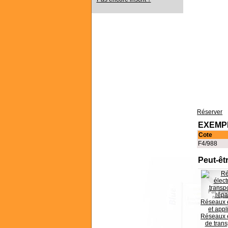
Réserver
EXEMPL
Cote
F4/988
Peut-êt
Réseaux é
et appl
Réseaux é
de trans