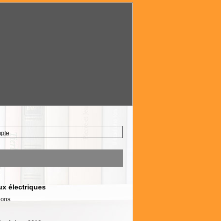
mpte
ux électriques
ions