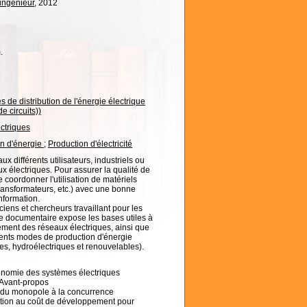
'ingénieur
, 2012
.
de distribution de l'énergie électrique
e circuits))
ctriques
on d'énergie
;
Production d'électricité
ux différents utilisateurs, industriels ou
eaux électriques. Pour assurer la qualité de
e coordonner l'utilisation de matériels
transformateurs, etc.) avec une bonne
information.
iens et chercheurs travaillant pour les
ase documentaire expose les bases utiles à
ment des réseaux électriques, ainsi que
érents modes de production d'énergie
es, hydroélectriques et renouvelables).
conomie des systèmes électriques
- Avant-propos
 : du monopole à la concurrence
ication au coût de développement pour