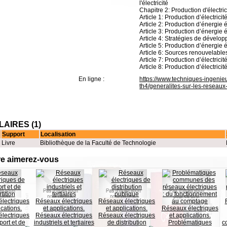
l'électricité
Chapitre 2: Production d'électric
Article 1: Production d’électricit
Article 2: Production d’énergie 
Article 3: Production d’énergie 
Article 4: Stratégies de dévelop
Article 5: Production d’énergie
Article 6: Sources renouvelables
Article 7: Production d’électri
Article 8: Production d’électrici
En ligne :
https://www.techniques-ingenie
th4/generalites-sur-les-reseau
AIRES (1)
Support
Localisation
Livre
Bibliothèque de la Faculté de Technologie
re aimerez-vous
lectriques
Réseaux électriques
Réseaux électriques
ications.
et applications.
et applications.
Réseaux électriques
lectriques
Réseaux électriques
Réseaux électriques
et applications.
port et de
industriels et tertiaires
de distribution
Problématiques
c