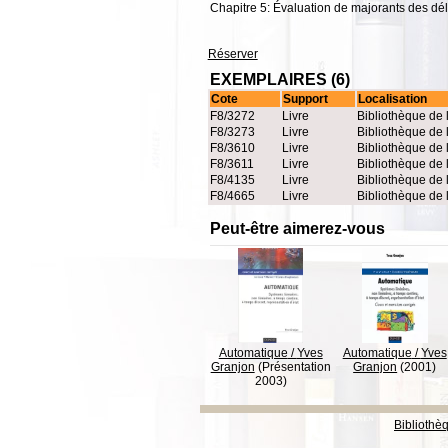
Chapitre 5: Évaluation de majorants des d
Réserver
EXEMPLAIRES (6)
Cote
Support
Localisation
F8/3272
Livre
Bibliothèque de 
F8/3273
Livre
Bibliothèque de 
F8/3610
Livre
Bibliothèque de 
F8/3611
Livre
Bibliothèque de 
F8/4135
Livre
Bibliothèque de 
F8/4665
Livre
Bibliothèque de 
Peut-être aimerez-vous
Automatique
/
Yves
Automatique
/
Yves
Granjon
(Présentation
Granjon
(2001)
2003)
Bibliothè