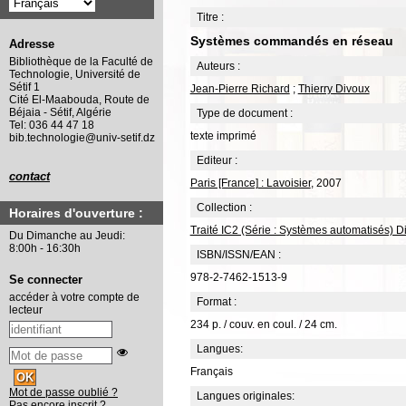
Titre :
Systèmes commandés en réseau
Adresse
Bibliothèque de la Faculté de
Auteurs :
Technologie, Université de
Sétif 1
Jean-Pierre Richard
;
Thierry Divoux
Cité El-Maabouda, Route de
Béjaia - Sétif, Algérie
Type de document :
Tel: 036 44 47 18
texte imprimé
bib.technologie@univ-setif.dz
Editeur :
contact
Paris [France] : Lavoisier
, 2007
Collection :
Horaires d'ouverture :
Traité IC2 (Série : Systèmes automatisés) D
Du Dimanche au Jeudi:
8:00h - 16:30h
ISBN/ISSN/EAN :
978-2-7462-1513-9
Se connecter
accéder à votre compte de
Format :
lecteur
234 p. / couv. en coul. / 24 cm.
Langues:
Français
Mot de passe oublié ?
Langues originales:
Pas encore inscrit ?