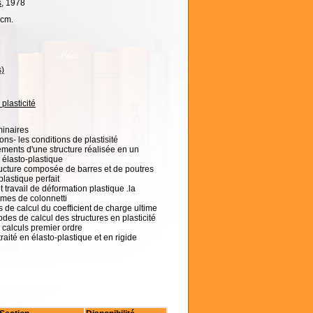
s
, 1978
 cm.
s)
plasticité
minaires
ns- les conditions de plastisité
léments d'une structure réalisée en un
 élasto-plastique
ructure composée de barres et de poutres
plastique perfait
t travail de déformation plastique .la
èmes de colonnetti
s de calcul du coefficient de charge ultime
des de calcul des structures en plasticité
 calculs premier ordre
aité en élasto-plastique et en rigide