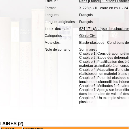
Editeur :
Paris [France] : Editions Eyrolle
Format :
X-228 p. / ill.; couv. en coul. / 24
Langues:
Français
Langues originales:
Français
Index. décimale :
624.171 (Analyse des structure
Catégories :
Génie Civil
Mots-clés:
Elasto-plastique
;
Conditions de 
Note de contenu :
Sommaire :
Chapitre 1: Considération préli
Chapitre 2: Etude des déformatio
Chapitre 3: Plastification des é
matériau assimilable à un corps
Chapitre 4: Adaptation d'une st
réalisées en un matériel élasto-
Chapitre 5: Potentiel élastique e
fonctionde colonnetti .les théor
Chapitre 6: Méthodes forfaitaire
Chapitre 7: Aperçu sur les métho
dans le domaine de validité des
Chapitre 8: Un exemple simple tr
plastique
AIRES (2)