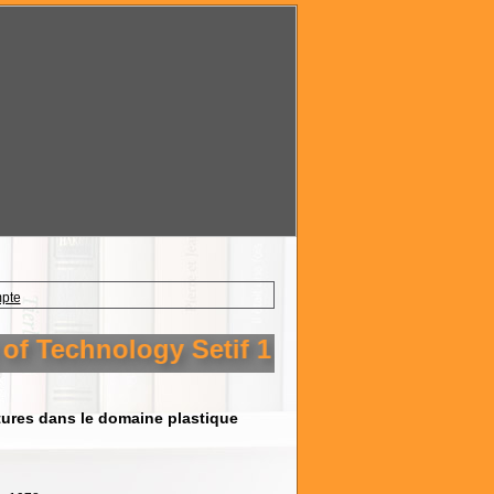
mpte
f Technology Setif 1
ures dans le domaine plastique