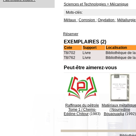
Sciences et Technologies > Mécanique
Mots-clés:
Métaux
;
Corrosion
;
Oxydation
;
Métallurgi
Réserver
EXEMPLAIRES (2)
Cote
Support
Localisation
T8/702
Livre
Bibliothèque de l
T8/762
Livre
Bibliothèque de l
Peut-être aimerez-vous
Raffinage du pétrole
Matériaux métalliqu
Tome 1
/
Chems-
/
Nourredine
Eddine Chitour
(1983)
Bouaouadja
(1992)
Bibliothè