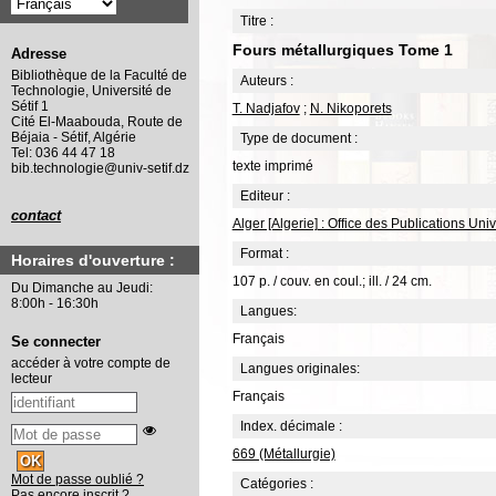
Titre :
Fours métallurgiques Tome 1
Adresse
Bibliothèque de la Faculté de
Auteurs :
Technologie, Université de
Sétif 1
T. Nadjafov
;
N. Nikoporets
Cité El-Maabouda, Route de
Béjaia - Sétif, Algérie
Type de document :
Tel: 036 44 47 18
texte imprimé
bib.technologie@univ-setif.dz
Editeur :
contact
Alger [Algerie] : Office des Publications Uni
Format :
Horaires d'ouverture :
107 p. / couv. en coul.; ill. / 24 cm.
Du Dimanche au Jeudi:
8:00h - 16:30h
Langues:
Français
Se connecter
accéder à votre compte de
Langues originales:
lecteur
Français
Index. décimale :
669 (Métallurgie)
Mot de passe oublié ?
Catégories :
Pas encore inscrit ?