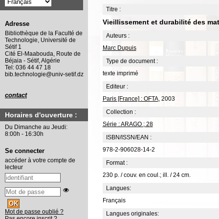
Titre :
Vieillissement et durabilité des ma
Adresse
Bibliothèque de la Faculté de
Auteurs :
Technologie, Université de
Sétif 1
Marc Dupuis
Cité El-Maabouda, Route de
Béjaia - Sétif, Algérie
Type de document :
Tel: 036 44 47 18
texte imprimé
bib.technologie@univ-setif.dz
Editeur :
contact
Paris [France] : OFTA
, 2003
Collection :
Horaires d'ouverture :
Série : ARAGO ; 28
Du Dimanche au Jeudi:
8:00h - 16:30h
ISBN/ISSN/EAN :
978-2-906028-14-2
Se connecter
accéder à votre compte de
Format :
lecteur
230 p. / couv. en coul.; ill. / 24 cm.
Langues:
Français
Mot de passe oublié ?
Langues originales:
Pas encore inscrit ?