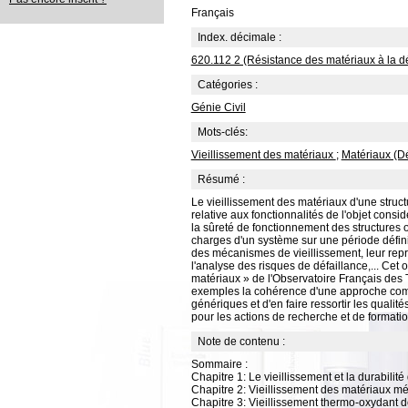
Français
Index. décimale :
620.112 2 (Résistance des matériaux à la dé
Catégories :
Génie Civil
Mots-clés:
Vieillissement des matériaux
;
Matériaux (Dé
Résumé :
Le vieillissement des matériaux d'une struct
relative aux fonctionnalités de l'objet consi
la sûreté de fonctionnement des structures o
charges d'un système sur une période définie 
des mécanismes de vieillissement, leur représ
l'analyse des risques de défaillance,... Cet
matériaux » de l'Observatoire Français des 
exemples la cohérence d'une approche compl
génériques et d'en faire ressortir les quali
pour les actions de recherche et de formatio
Note de contenu :
Sommaire :
Chapitre 1: Le vieillissement et la durabilit
Chapitre 2: Vieillissement des matériaux mé
Chapitre 3: Vieillissement thermo-oxydant 