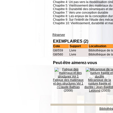
Chapitre 4: Un pas vers la modélisation ciné
Chapitre 5: Vieillissement des matériaux du 
Chapitre 6: Durabilité des céramiques et de
Chapitre 7: Vers une conception durable
Chapitre 8: Les enjeux de la conception dur
Chapitre 9: Sur l'intérêt de l'étude des méc
Chapitre 10: Vieillissement, durabilité et maî
Réserver
EXEMPLAIRES (2)
Cote
Support
Localisation
G8/559
Livre
Bibliothèque de l
G8/560
Livre
Bibliothèque de l
Peut-être aimerez-vous
Fatigue des matériaux
Mécanique de la
et des structures Vol 1
rupture fragile et
/
Claude Bathias
ductile
/
Jean-Baptis
(2008)
Leblond
(2003)
Bibliothè