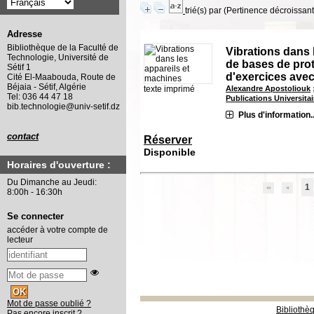
trié(s) par
(Pertinence décroissant(
Adresse
Bibliothèque de la Faculté de
Vibrations dans 
Technologie, Université de
de bases de prot
Sétif 1
d'exercices avec
Cité El-Maabouda, Route de
Béjaia - Sétif, Algérie
texte imprimé
Alexandre Apostoliouk
Tel: 036 44 47 18
Publications Universita
bib.technologie@univ-setif.dz
Plus d'information..
contact
Réserver
Disponible
Horaires d'ouverture :
Du Dimanche au Jeudi:
1
8:00h - 16:30h
Se connecter
accéder à votre compte de
lecteur
Mot de passe oublié ?
Bibliothè
Pas encore inscrit ?