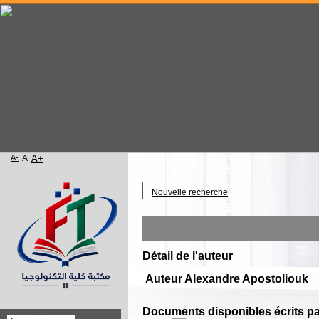
A-
A
A+
Accueil
Nouvelle recherche
Détail de l'auteur
Auteur Alexandre Apostoliouk
Documents disponibles écrits par