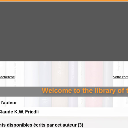
recherche
Votre co
Welcome to the library of th
 l'auteur
laude K.W. Friedli
s disponibles écrits par cet auteur (
3
)