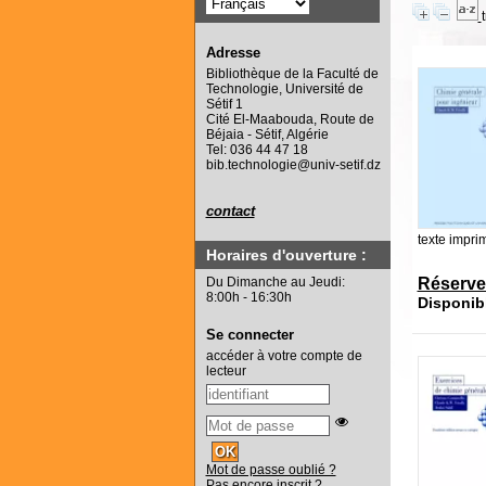
Adresse
Bibliothèque de la Faculté de
Technologie, Université de
Sétif 1
Cité El-Maabouda, Route de
Béjaia - Sétif, Algérie
Tel: 036 44 47 18
bib.technologie@univ-setif.dz
contact
texte impri
Horaires d'ouverture :
Du Dimanche au Jeudi:
Réserve
8:00h - 16:30h
Disponib
Se connecter
accéder à votre compte de
lecteur
Mot de passe oublié ?
Pas encore inscrit ?