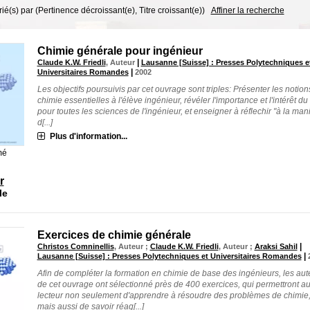
trié(s) par
(Pertinence décroissant(e), Titre croissant(e))
Affiner la recherche
Chimie générale pour ingénieur
|
Claude K.W. Friedli
, Auteur
Lausanne [Suisse] : Presses Polytechniques e
|
Universitaires Romandes
2002
Les objectifs poursuivis par cet ouvrage sont triples: Présenter les notion
chimie essentielles à l'élève ingénieur, révéler l'importance et l'intérêt du
pour toutes les sciences de l'ingénieur, et enseigner à réflechir "à la man
d[...]
Plus d'information...
mé
r
le
Exercices de chimie générale
|
Christos Comninellis
, Auteur ;
Claude K.W. Friedli
, Auteur ;
Araksi Sahil
|
Lausanne [Suisse] : Presses Polytechniques et Universitaires Romandes
Afin de compléter la formation en chimie de base des ingénieurs, les aut
de cet ouvrage ont sélectionné près de 400 exercices, qui permettront a
lecteur non seulement d'apprendre à résoudre des problèmes de chimie
mais aussi de savoir réag[...]