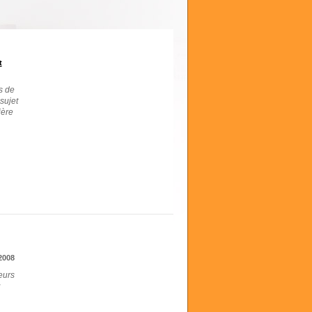
t
s de
 sujet
ière
2008
eurs
u
,