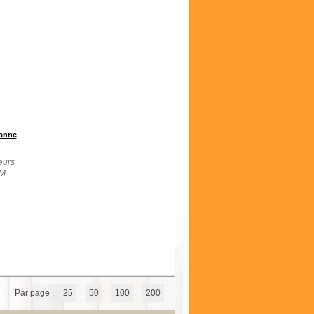
anne
eurs
CM
Par page :
25
50
100
200