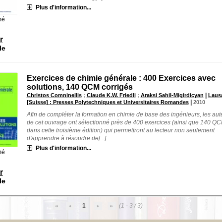
Plus d'information...
mé
r
le
Exercices de chimie générale : 400 Exercices avec
solutions, 140 QCM corrigés
|
Christos Comninellis
;
Claude K.W. Friedli
;
Araksi Sahil-Migirdicyan
Laus
|
[Suisse] : Presses Polytechniques et Universitaires Romandes
2010
Afin de compléter la formation en chimie de base des ingénieurs, les aut
de cet ouvrage ont sélectionné près de 400 exercices (ainsi que 140 Q
dans cette troisième édition) qui permettront au lecteur non seulement
d'apprendre à résoudre de[...]
Plus d'information...
mé
r
le
1
(1 - 3 / 3)