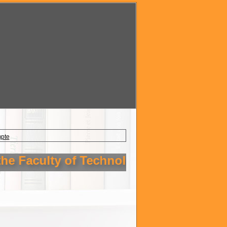
mpte
e Faculty of Technology Setif 1