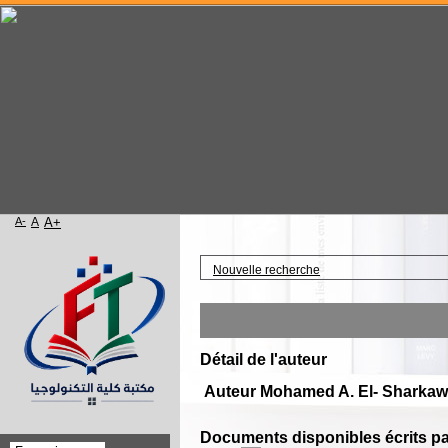
A-
A
A+
Accueil
Nouvelle recherche
Détail de l'auteur
Auteur Mohamed A. El- Sharkaw
Documents disponibles écrits par