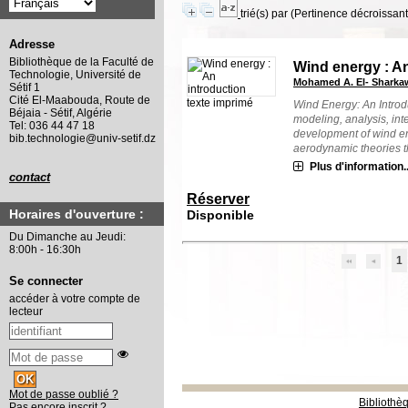
trié(s) par
(Pertinence décroissant(
Adresse
Bibliothèque de la Faculté de
Wind energy : An
Technologie, Université de
Mohamed A. El- Sharka
Sétif 1
Cité El-Maabouda, Route de
texte imprimé
Wind Energy: An Introd
Béjaia - Sétif, Algérie
modeling, analysis, inte
Tel: 036 44 47 18
development of wind en
bib.technologie@univ-setif.dz
aerodynamic theories th
Plus d'information..
contact
Réserver
Horaires d'ouverture :
Disponible
Du Dimanche au Jeudi:
8:00h - 16:30h
1
Se connecter
accéder à votre compte de
lecteur
Mot de passe oublié ?
Bibliothè
Pas encore inscrit ?