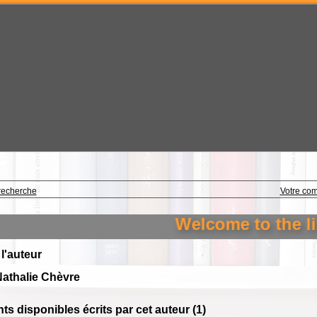
recherche
Votre co
Welcome to the lib
 l'auteur
athalie Chèvre
s disponibles écrits par cet auteur (
1
)