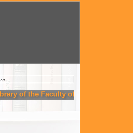
mpte
rary of the Faculty of Technology Setif