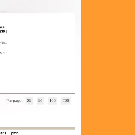
ses
|
939
d'hui
s se
Par page :
25
50
100
200
tif 1
pmb