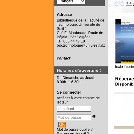
Adresse
Bibliothèque de la Faculté de
Technologie, Université de
Sétif 1
Cité El-Maabouda, Route de
Béjaia - Sétif, Algérie
Tel: 036 44 47 18
bib.technologie@univ-setif.dz
contact
texte impri
Horaires d'ouverture :
Du Dimanche au Jeudi:
Réserve
8:00h - 16:30h
Disponib
Se connecter
accéder à votre compte de
lecteur
Mot de passe oublié ?
Pas encore inscrit ?