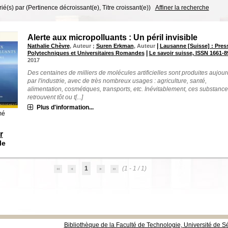
trié(s) par
(Pertinence décroissant(e), Titre croissant(e))
Affiner la recherche
Alerte aux micropolluants : Un péril invisible
|
Nathalie Chèvre
, Auteur ;
Suren Erkman
, Auteur
Lausanne [Suisse] : Pres
|
Polytechniques et Universitaires Romandes
Le savoir suisse, ISSN 1661-8
2017
Des centaines de milliers de molécules artificielles sont produites aujour
par l'industrie, avec de très nombreux usages : agriculture, santé,
alimentation, cosmétiques, transports, etc. Inévitablement, ces substance
retrouvent tôt ou t[...]
Plus d'information...
mé
r
le
1
(1 - 1 / 1)
Bibliothèque de la Faculté de Technologie, Université de Sé