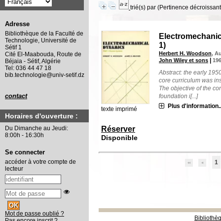
trié(s) par
(Pertinence décroissant(
Adresse
Bibliothèque de la Faculté de
Electromechanic
Technologie, Université de
1)
Sétif 1
Herbert H. Woodson
, A
Cité El-Maabouda, Route de
|
John Wiley et sons
19
Béjaia - Sétif, Algérie
Tel: 036 44 47 18
Abstract: the early 19
bib.technologie@univ-setif.dz
core curriculum was inst
The objective of the co
contact
foundation i[...]
Plus d'information..
texte imprimé
Horaires d'ouverture :
Du Dimanche au Jeudi:
Réserver
8:00h - 16:30h
Disponible
Se connecter
accéder à votre compte de
1
lecteur
Mot de passe oublié ?
Bibliothè
Pas encore inscrit ?