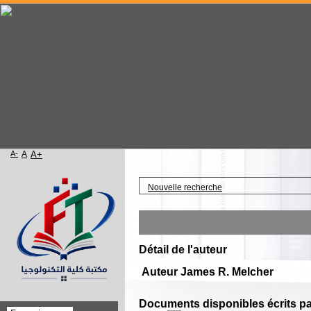
A-
A
A+
Accueil
Nouvelle recherche
Détail de l'auteur
Auteur James R. Melcher
Documents disponibles écrits par