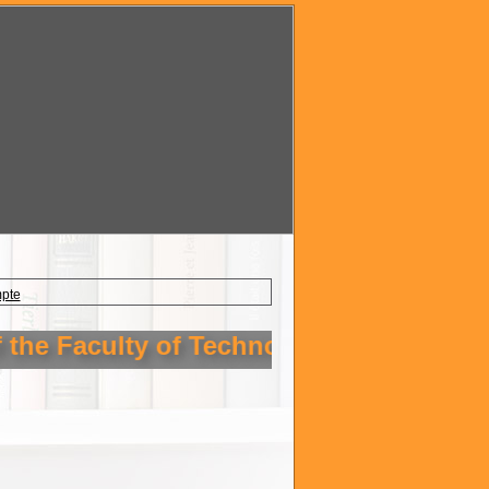
mpte
the Faculty of Technology Setif 1