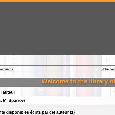
recherche
Votre co
Welcome to the library of 
 l'auteur
.-M. Sparrow
s disponibles écrits par cet auteur (
1
)