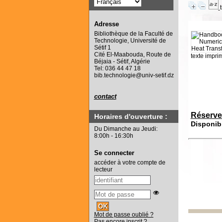
Adresse
Bibliothèque de la Faculté de
Technologie, Université de
Sétif 1
Cité El-Maabouda, Route de
texte impri
Béjaia - Sétif, Algérie
Tel: 036 44 47 18
bib.technologie@univ-setif.dz
contact
Réserve
Horaires d'ouverture :
Disponib
Du Dimanche au Jeudi:
8:00h - 16:30h
Se connecter
accéder à votre compte de
lecteur
Mot de passe oublié ?
Pas encore inscrit ?