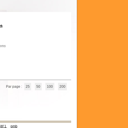
rk
lems
Par page :
25
50
100
200
tif 1
pmb