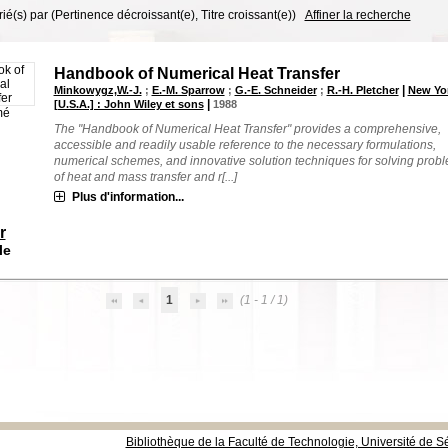
trié(s) par
(Pertinence décroissant(e), Titre croissant(e))
Affiner la recherche
Handbook of Numerical Heat Transfer
|
Minkowygz,W.-J.
;
E.-M. Sparrow
;
G.-E. Schneider
;
R.-H. Pletcher
New Yo
|
[U.S.A.] : John Wiley et sons
1988
mé
The "Handbook of Numerical Heat Transfer" provides a comprehensive,
accessible and readily usable reference to the necessary formulations,
numerical schemes, and innovative solution techniques for solving prob
of heat and mass transfer and r[...]
Plus d'information...
r
le
1
(1 - 1 / 1)
Bibliothèque de la Faculté de Technologie, Université de Sé