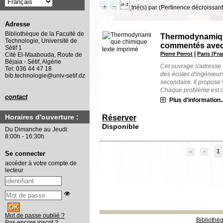
trié(s) par
(Pertinence décroissant(
Adresse
Bibliothèque de la Faculté de
Thermodynamique
Technologie, Université de
commentés avec
Sétif 1
texte imprimé
|
Pierre Perrot
Paris [Fr
Cité El-Maabouda, Route de
Béjaia - Sétif, Algérie
Cet ouvrage s'adresse 
Tel: 036 44 47 18
des écoles d'ingénieur
bib.technologie@univ-setif.dz
secondaire. Il propose
Chaque problème est cen
contact
Plus d'information..
Horaires d'ouverture :
Réserver
Disponible
Du Dimanche au Jeudi:
8:00h - 16:30h
1
Se connecter
accéder à votre compte de
lecteur
Mot de passe oublié ?
Bibliothè
Pas encore inscrit ?