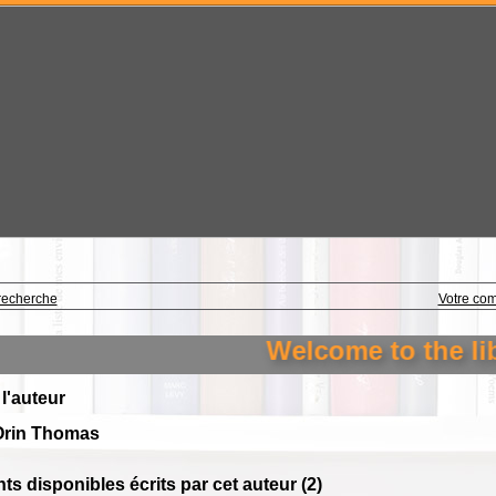
recherche
Votre co
Welcome to the libr
 l'auteur
Orin Thomas
s disponibles écrits par cet auteur (
2
)