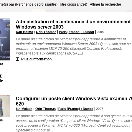
trié(s) par
(Pertinence décroissant(e), Titre croissant(e))
Affiner la recherche
Administration et maintenance d'un environnement 
Windows server 2003
|
|
Dan Holme
;
Orin Thomas
Paris [France] : Dunod
2004
Le guide d'étude officiel de Microsoft pour apprendre à administrer et
maintenir un environnement Windows Server 2003 ! Que ce soit pour se
préparer à l'examen MCP 70-290 (Microsoft Certifiée Professions),
indispensable aux certifications MCSA [...]
Plus d'information...
mé
r
le
Configurer un poste client Windows Vista examen 7
620
|
|
Ian Mclean
;
Orin Thomas
Paris [France] : Dunod
2007
Le guide d'étude officiel de Microsoft pour apprendre à son rythme tous l
mé
aspects de la configuration d'un poste client Windows Vista. Que ce soit 
vous préparer à l'examen MCTS 70-620 (Microsoft Certified Technology
Specialist) ou pour a[...]