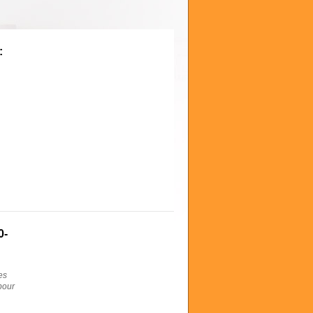
:
0-
es
pour