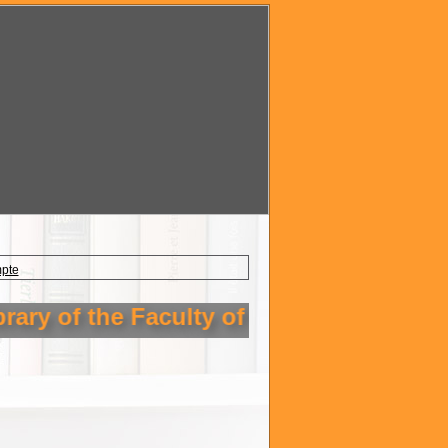
mpte
ary of the Faculty of Technology Setif 