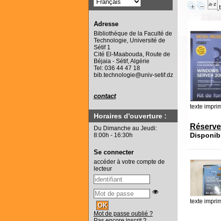
Adresse
Bibliothèque de la Faculté de
Technologie, Université de
Sétif 1
Cité El-Maabouda, Route de
Béjaia - Sétif, Algérie
Tel: 036 44 47 18
bib.technologie@univ-setif.dz
contact
texte impri
Horaires d'ouverture :
Réserve
Du Dimanche au Jeudi:
Disponib
8:00h - 16:30h
Se connecter
accéder à votre compte de
lecteur
texte impri
Mot de passe oublié ?
Pas encore inscrit ?