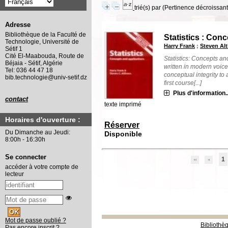
trié(s) par
(Pertinence décroissant(
Adresse
Bibliothèque de la Faculté de
Statistics : Con
Technologie, Université de
Harry Frank
;
Steven Al
Sétif 1
Cité El-Maabouda, Route de
Statistics: Concepts and 
Béjaia - Sétif, Algérie
written in modern voice
Tel: 036 44 47 18
conceptual integrity to 
bib.technologie@univ-setif.dz
first course[...]
Plus d'information..
contact
texte imprimé
Horaires d'ouverture :
Réserver
Du Dimanche au Jeudi:
Disponible
8:00h - 16:30h
Se connecter
1
accéder à votre compte de
lecteur
Mot de passe oublié ?
Bibliothè
Pas encore inscrit ?