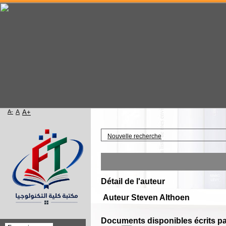
A-
A
A+
Accueil
Nouvelle recherche
Détail de l'auteur
Auteur Steven Althoen
Documents disponibles écrits par