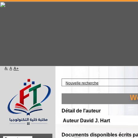
A-
A
A+
Accueil
Nouvelle recherche
Welc
Détail de l'auteur
Auteur David J. Hart
Documents disponibles écrits par