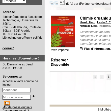
trié(s) par
(Pertinence décroissant(
Adresse
Bibliothèque de la Faculté de
Chimie organiqu
Technologie, Université de
Harold Hart
;
Leslie E. C
Sétif 1
Nathalie Liao
, Traducte
Cité El-Maabouda, Route de
Béjaia - Sétif, Algérie
Cet ensemble de deux o
Tel: 036 44 47 18
complet sur la chimie 
bib.technologie@univ-setif.dz
biochimie, car il fourn
interpréter les mécanism
contact
Plus d'information..
texte imprimé
Horaires d'ouverture :
Réserver
Disponible
Du Dimanche au Jeudi:
8:00h - 16:30h
Se connecter
1
accéder à votre compte de
lecteur
Mot de passe oublié ?
Bibliothè
Pas encore inscrit ?