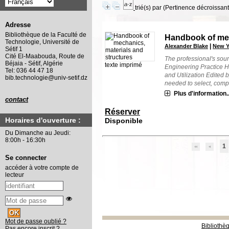
trié(s) par
(Pertinence décroissant(
Adresse
Bibliothèque de la Faculté de
Handbook of mec
Technologie, Université de
|
Alexander Blake
New Yo
Sétif 1
Cité El-Maabouda, Route de
The professional's sou
Béjaia - Sétif, Algérie
texte imprimé
Engineering Practice 
Tel: 036 44 47 18
and Utilization Edited 
bib.technologie@univ-setif.dz
needed to select, compa
Plus d'information..
contact
Réserver
Horaires d'ouverture :
Disponible
Du Dimanche au Jeudi:
8:00h - 16:30h
1
Se connecter
accéder à votre compte de
lecteur
Mot de passe oublié ?
Bibliothè
Pas encore inscrit ?