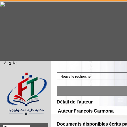
A-
A
A+
Accueil
Nouvelle recherche
Détail de l'auteur
Auteur François Carmona
Documents disponibles écrits par