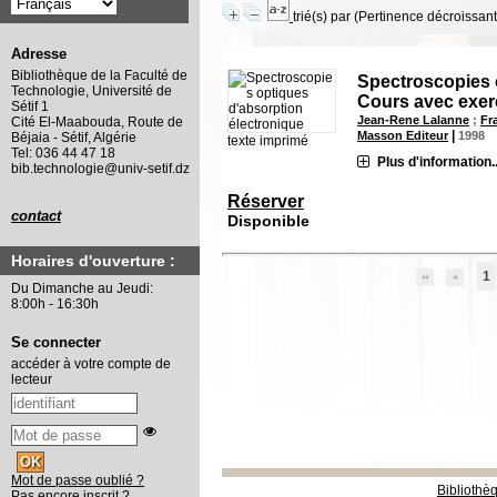
trié(s) par
(Pertinence décroissant(
Adresse
Bibliothèque de la Faculté de
Spectroscopies o
Technologie, Université de
Cours avec exer
Sétif 1
Jean-Rene Lalanne
;
Fr
Cité El-Maabouda, Route de
|
Masson Editeur
1998
Béjaia - Sétif, Algérie
texte imprimé
Tel: 036 44 47 18
Plus d'information..
bib.technologie@univ-setif.dz
Réserver
contact
Disponible
Horaires d'ouverture :
1
Du Dimanche au Jeudi:
8:00h - 16:30h
Se connecter
accéder à votre compte de
lecteur
Mot de passe oublié ?
Bibliothè
Pas encore inscrit ?