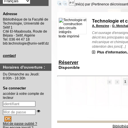
trié(s) par
(Pertinence décroissant(
Adresse
Bibliothèque de la Faculté de
Technologie et c
Technologie, Université de
A. Berezine
;
O. Motcha
Sétif 1
Cité El-Maabouda, Route de
Cet ouvrage d'enseign
Béjaia - Sétif, Algérie
texte imprimé
décrit les principales o
Tel: 036 44 47 18
mécanique et chimique d
bib.technologie@univ-setif.dz
obtention des jonct[...]
Plus d'information..
contact
Réserver
Horaires d'ouverture :
Disponible
Du Dimanche au Jeudi:
8:00h - 16:30h
1
Se connecter
accéder à votre compte de
lecteur
Mot de passe oublié ?
Bibliothè
Pas encore inscrit ?