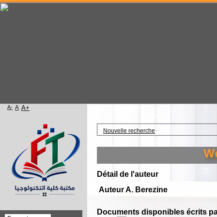
A-
A
A+
Accueil
Nouvelle recherche
Welc
Détail de l'auteur
Auteur A. Berezine
Documents disponibles écrits par