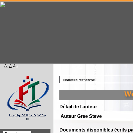
A-
A
A+
Accueil
Nouvelle recherche
Welc
Détail de l'auteur
Auteur Gree Steve
Documents disponibles écrits par