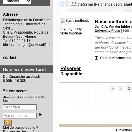
trié(s) par
(Pertinence décroissant(
Adresse
Bibliothèque de la Faculté de
Basic methods o
Technologie, Université de
Jan.C.A. Van der lubbe
Sétif 1
|
University Press
1998
Cité El-Maabouda, Route de
texte imprimé
Béjaia - Sétif, Algérie
This text covers the fu
Tel: 036 44 47 18
methods of security in 
bib.technologie@univ-setif.dz
are now found in every 
communicated and proc
contact
Plus d'information..
Réserver
Horaires d'ouverture :
Disponible
Du Dimanche au Jeudi:
8:00h - 16:30h
1
Se connecter
accéder à votre compte de
lecteur
Mot de passe oublié ?
Bibliothè
Pas encore inscrit ?