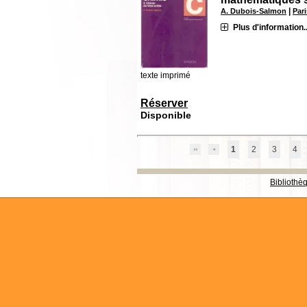
|
A. Dubois-Salmon
Par
Plus d'information..
texte imprimé
Réserver
Disponible
1
2
3
4
Bibliothè