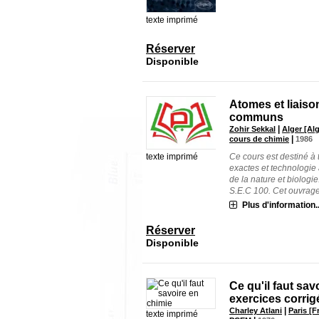
texte imprimé
Réserver
Disponible
Atomes et liaiso
communs
|
Zohir Sekkal
Alger [Alg
|
cours de chimie
1986
Ce cours est destiné à
texte imprimé
exactes et technologie
de la nature et biolog
S.E.C 100. Cet ouvrage e
Plus d'information..
Réserver
Disponible
Ce qu'il faut sav
exercices corrig
|
Charley Atlani
Paris [F
texte imprimé