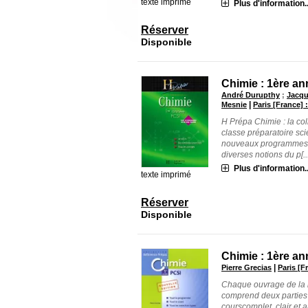
texte imprimé
Plus d'information..
Réserver
Disponible
Chimie : 1ère a
André Durupthy
;
Jacqu
|
Mesnie
Paris [France] 
H Prépa Chimie : la col
classe préparatoire sci
nouveaux programmes a
diverses notions du p[...
Plus d'information..
texte imprimé
Réserver
Disponible
Chimie : 1ère a
|
Pierre Grecias
Paris [F
Chaque ouvrage de la n
comprend deux parties d
courscomplet, clair et