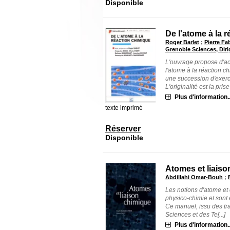
Disponible
De l'atome à la 
Roger Barlet
;
Pierre Fa
Grenoble Sciences, Diri
L'ouvrage propose d'ac
l'atome à la réaction c
une succession d'exerc
L'originalité est la prise 
Plus d'information..
texte imprimé
Réserver
Disponible
Atomes et liais
Abdillahi Omar-Bouh
;
Les notions d'atome et 
physico-chimie et sont é
Ce manuel, issu des tr
Sciences et des Te[...]
Plus d'information..