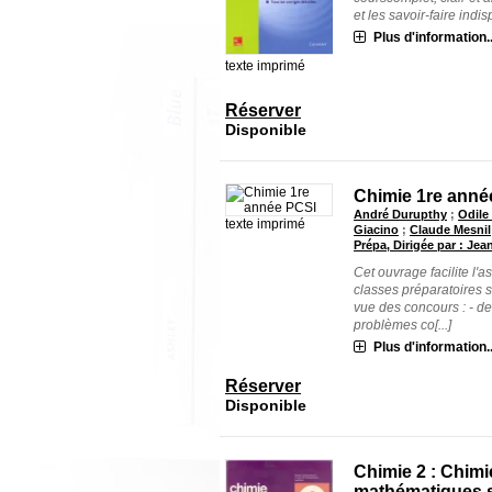
et les savoir-faire indis
Plus d'information..
texte imprimé
Réserver
Disponible
Chimie 1re anné
André Durupthy
;
Odile
texte imprimé
Giacino
;
Claude Mesnil
Prépa, Dirigée par : Jea
Cet ouvrage facilite l'a
classes préparatoires s
vue des concours : - d
problèmes co[...]
Plus d'information..
Réserver
Disponible
Chimie 2 : Chimie
mathématiques s