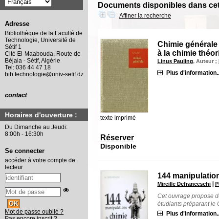
Documents disponibles dans cett
Affiner la recherche
Adresse
Bibliothèque de la Faculté de
Technologie, Université de
Chimie générale :
Sétif 1
à la chimie thé
Cité El-Maabouda, Route de
Béjaia - Sétif, Algérie
Linus Pauling
, Auteur ;
Tel: 036 44 47 18
Plus d'information..
bib.technologie@univ-setif.dz
contact
Horaires d'ouverture :
texte imprimé
Du Dimanche au Jeudi:
8:00h - 16:30h
Réserver
Disponible
Se connecter
accéder à votre compte de
lecteur
144 manipulation
|
Mireille Defranceschi
P
Cet ouvrage propose de
étudiants préparant le 
Mot de passe oublié ?
Plus d'information..
Pas encore inscrit ?