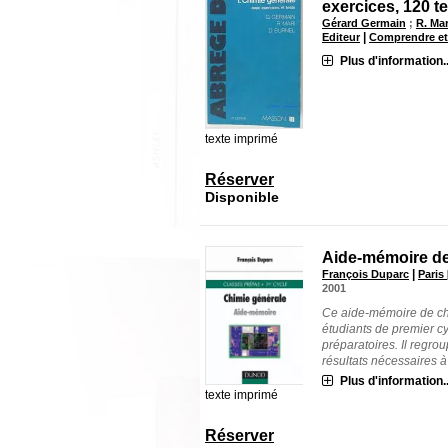
exercices, 120 t
Gérard Germain
;
R. Mar
|
Editeur
Comprendre et 
Plus d'information..
texte imprimé
Réserver
Disponible
Aide-mémoire de
|
François Duparc
Paris
2001
Ce aide-mémoire de chi
étudiants de premier cy
préparatoires. Il regro
résultats nécessaires à l
Plus d'information..
texte imprimé
Réserver