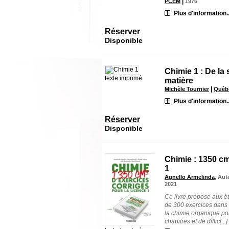
|
PCEM
1976
Plus d'information..
Réserver
Disponible
Chimie 1 : De la
texte imprimé
matière
|
Michèle Tournier
Québe
Plus d'information..
Réserver
Disponible
Chimie : 1350 cm
1
Agnello Armelinda
, Aut
2021
Ce livre propose aux é
de 300 exercices dans 
la chimie organique po
chapitres et de diffic[...]