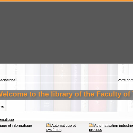
recherche
Votre co
e to the library of the Faculty of Techn
es
omatique
que et informatique
Automatique et
Automatisation industriel
systèmes
process