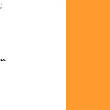
 à
et
.E.A.