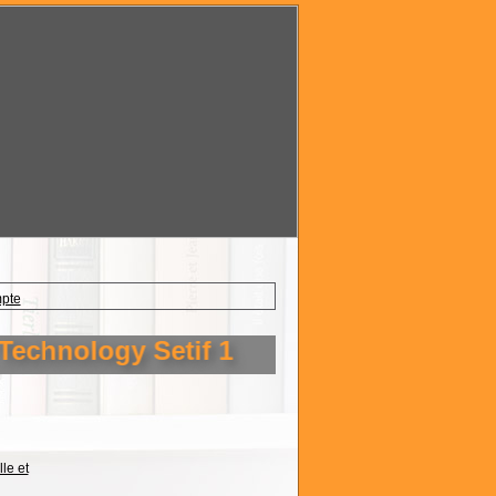
mpte
ology Setif 1
le et