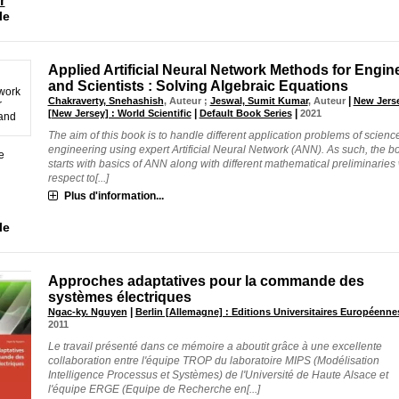
r
le
Applied Artificial Neural Network Methods for Engin
and Scientists : Solving Algebraic Equations
|
Chakraverty, Snehashish
, Auteur ;
Jeswal, Sumit Kumar
, Auteur
New Jers
|
|
[New Jersey] : World Scientific
Default Book Series
2021
The aim of this book is to handle different application problems of scienc
engineering using expert Artificial Neural Network (ANN). As such, the b
e
starts with basics of ANN along with different mathematical preliminaries 
respect to[...]
Plus d'information...
le
Approches adaptatives pour la commande des
systèmes électriques
|
Ngac-ky. Nguyen
Berlin [Allemagne] : Editions Universitaires Européenne
2011
Le travail présenté dans ce mémoire a aboutit grâce à une excellente
collaboration entre l'équipe TROP du laboratoire MIPS (Modélisation
Intelligence Processus et Systèmes) de l'Université de Haute Alsace et
l'équipe ERGE (Equipe de Recherche en[...]