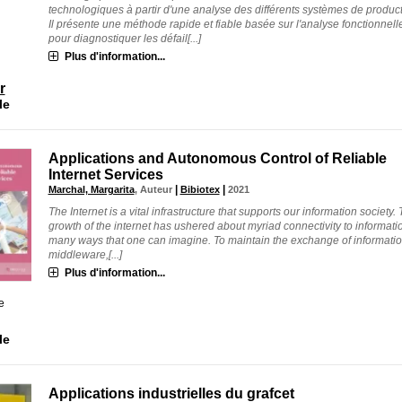
technologiques à partir d'une analyse des différents systèmes de product
Il présente une méthode rapide et fiable basée sur l'analyse fonctionnell
pour diagnostiquer les défail[...]
Plus d'information...
r
le
Applications and Autonomous Control of Reliable
Internet Services
|
|
Marchal, Margarita
, Auteur
Bibiotex
2021
The Internet is a vital infrastructure that supports our information society.
growth of the internet has ushered about myriad connectivity to informati
many ways that one can imagine. To maintain the exchange of informatio
middleware,[...]
Plus d'information...
e
le
Applications industrielles du grafcet