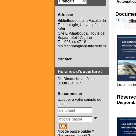
Automatiq
Document
Adresse
Affi
Bibliothèque de la Faculté de
Technologie, Université de
Sétif 1
Cité El-Maabouda, Route de
Béjaia - Sétif, Algérie
Tel: 036 44 47 18
bib.technologie@univ-setif.dz
contact
Horaires d'ouverture :
Du Dimanche au Jeudi:
8:00h - 16:30h
texte impri
Se connecter
Réserve
accéder à votre compte de
Disponib
lecteur
Mot de passe oublié ?
Pas encore inscrit ?