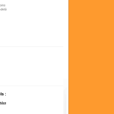
oins
-delà
s :
Chèze