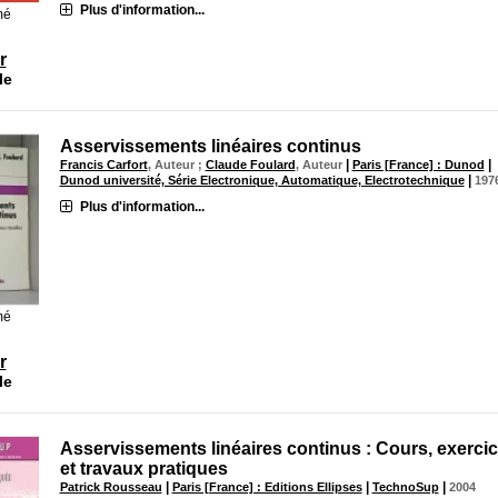
Plus d'information...
mé
r
le
Asservissements linéaires continus
|
|
Francis Carfort
, Auteur ;
Claude Foulard
, Auteur
Paris [France] : Dunod
|
Dunod université, Série Electronique, Automatique, Electrotechnique
197
Plus d'information...
mé
r
le
Asservissements linéaires continus : Cours, exerci
et travaux pratiques
|
|
|
Patrick Rousseau
Paris [France] : Editions Ellipses
TechnoSup
2004