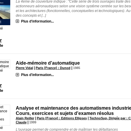
La 4ème de couverture indique : "Cette série de trois ouvrages traite des
actionneurs aéronautiques selon une vision système centrée sur les bes
et les architectures (fonctionnelles, conceptuelles et technologiques). Au
des concepts et [...]
Plus d'information...
mé
r
le
Aide-mémoire d'automatique
|
|
Pierre Vidal
Paris [France] : Dunod
1985
mé
Plus d'information...
r
le
Analyse et maintenance des automatismes industriel
Cours, exercices et sujets d'examen résolus
|
|
Alain Reiller
Paris [France] : Editions Ellipses
TechnoSup, Dirigée par : 
|
Claude
1999
mé
L'ouvrage permet de comprendre et de maîtriser les défaillances