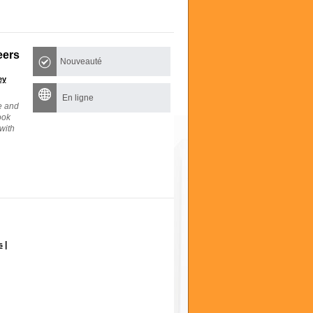
eers
Nouveauté
ey
En ligne
e and
ook
with
|
s