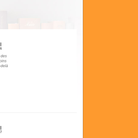
|
n
6
e des
oins
-delà
|
n
7