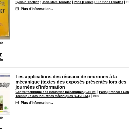
|
|
Sylvain Thelliez
;
Jean-Marc Toulotte
Paris [France] : Editions Eyrolles
1
Plus d'information...
mé
r
le
Les applications des réseaux de neurones à la
mécanique (textes des exposés présentés lors des
journées d'information
|
Centre technique des industries mécaniques (CETIM)
Paris [France] : Cen
|
Technique des Industries Mécaniques (C.E.T.I.M.)
1997
Plus d'information...
mé