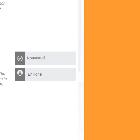
ion.
e
Nouveauté
 The
En ligne
on in
n,