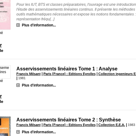
Pour les IUT, BTS et classes préparatoires, l'ouvrage est une introduction
l'étude des asservissements linéaires continus. Il présente les méthodes 
outils mathématiques nécessaires et expose les notions fondamentales :
représentation fréqu[...]
Plus d'information...
mé
r
le
Asservissements linéaires Tome 1 : Analyse
|
|
Francis Milsant
Paris [France] : Editions Eyrolles
Collection ingenieurs E
|
1981
mé
Plus d'information...
r
le
Asservissements linéaires Tome 2 : Synthèse
|
|
|
Francis Milsant
Paris [France] : Editions Eyrolles
Collection E.E.A.
1983
Plus d'information...