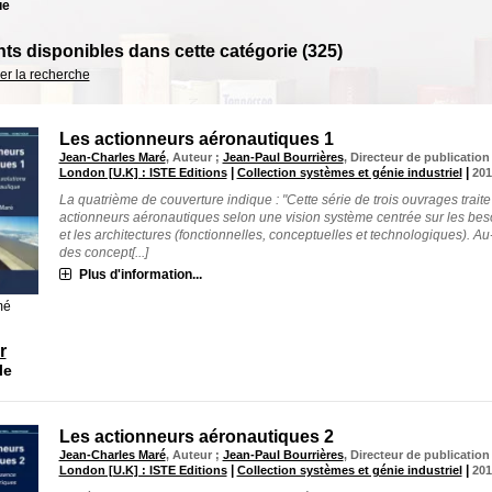
ue
s disponibles dans cette catégorie (
325
)
ner la recherche
Les actionneurs aéronautiques 1
Jean-Charles Maré
, Auteur ;
Jean-Paul Bourrières
, Directeur de publicatio
|
|
London [U.K] : ISTE Editions
Collection systèmes et génie industriel
201
La quatrième de couverture indique : "Cette série de trois ouvrages trait
actionneurs aéronautiques selon une vision système centrée sur les bes
et les architectures (fonctionnelles, conceptuelles et technologiques). Au
des concept[...]
Plus d'information...
mé
r
le
Les actionneurs aéronautiques 2
Jean-Charles Maré
, Auteur ;
Jean-Paul Bourrières
, Directeur de publicatio
|
|
London [U.K] : ISTE Editions
Collection systèmes et génie industriel
201