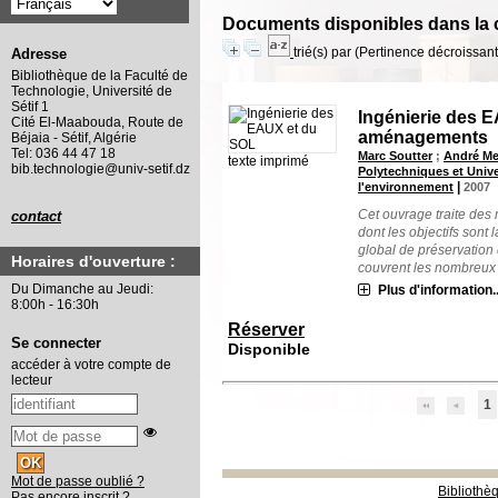
Documents disponibles dans la c
trié(s) par
(Pertinence décroissant(
Adresse
Bibliothèque de la Faculté de
Technologie, Université de
Sétif 1
Ingénierie des 
Cité El-Maabouda, Route de
aménagements
Béjaia - Sétif, Algérie
Tel: 036 44 47 18
Marc Soutter
;
André M
texte imprimé
bib.technologie@univ-setif.dz
Polytechniques et Univ
|
l'environnement
2007
Cet ouvrage traite des
contact
dont les objectifs sont 
global de préservation
Horaires d'ouverture :
couvrent les nombreux a
Du Dimanche au Jeudi:
Plus d'information..
8:00h - 16:30h
Réserver
Se connecter
Disponible
accéder à votre compte de
lecteur
1
Mot de passe oublié ?
Bibliothè
Pas encore inscrit ?