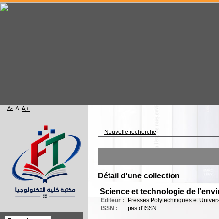
A-
A
A+
Accueil
Nouvelle recherche
Détail d'une collection
Science et technologie de l'en
Editeur :
Presses Polytechniques et Univer
ISSN :
pas d'ISSN