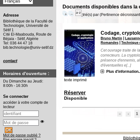
Documents disponibles dans la c
trié(s) par
(Pertinence décroissant(
Adresse
Bibliothèque de la Faculté de
Technologie, Université de
Sétif 1
Codage, cryptolo
Cité El-Maabouda, Route de
|
Bruno Martin
Lausanne
Béjaia - Sétif, Algérie
|
Romandes
Technique 
Tel: 036 44 47 18
bib.technologie@univ-setif.dz
Cet ouvrage traite de la
correcteurs. La cryptol
présence d'ennemis, al
contact
d'éventuelles e[...]
Plus d'information..
Horaires d'ouverture :
texte imprimé
Du Dimanche au Jeudi:
8:00h - 16:30h
Réserver
Se connecter
Disponible
accéder à votre compte de
lecteur
1
Mot de passe oublié ?
Bibliothè
Pas encore inscrit ?