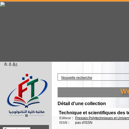
A-
A
A+
Accueil
Nouvelle recherche
Welc
Détail d'une collection
Technique et scientifiques des
Editeur :
Presses Polytechniques et Univer
ISSN :
pas d'ISSN