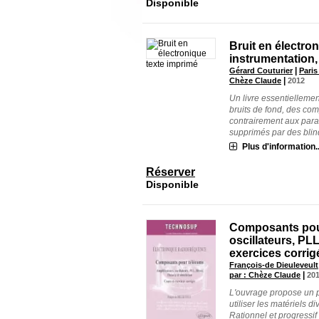
Disponible
Bruit en électr
instrumentation,
texte imprimé
|
Gérard Couturier
Paris
|
Chèze Claude
2012
Un livre essentiellemen
bruits de fond, des co
contrairement aux para
supprimés par des blind
Plus d'information..
Réserver
Disponible
Composants pour
oscillateurs, PLL,
exercices corrig
François-de Dieuleveult
|
par : Chèze Claude
20
L'ouvrage propose un p
utiliser les matériels 
Rationnel et progressi