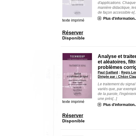
d'applications. Chaque 
manière didactique, le
de façon accessible e[..
Plus d'information..
texte imprimé
Réserver
Disponible
Analyse et trait
et aléatoires, fi
problèmes corri
Paul Gaillard
;
Regis Le
Dirigée par : Chèze Cla
Le traitement du signa
variés que, par exemple
de la parole, l'ingénieri
une prés[...]
texte imprimé
Plus d'information..
Réserver
Disponible