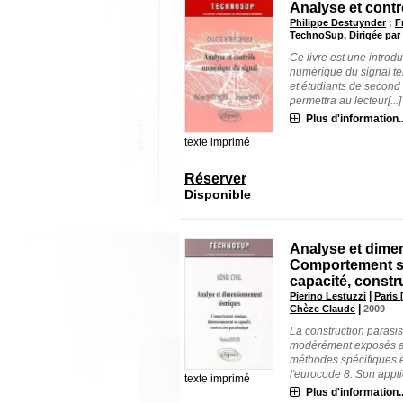
Analyse et contr
Philippe Destuynder
;
F
TechnoSup, Dirigée par
Ce livre est une introdu
numérique du signal te
et étudiants de second c
permettra au lecteur[...]
Plus d'information..
texte imprimé
Réserver
Disponible
Analyse et dime
Comportement s
capacité, const
|
Pierino Lestuzzi
Paris 
|
Chèze Claude
2009
La construction parasi
modérément exposés aux
méthodes spécifiques e
l'eurocode 8. Son applic
texte imprimé
Plus d'information..