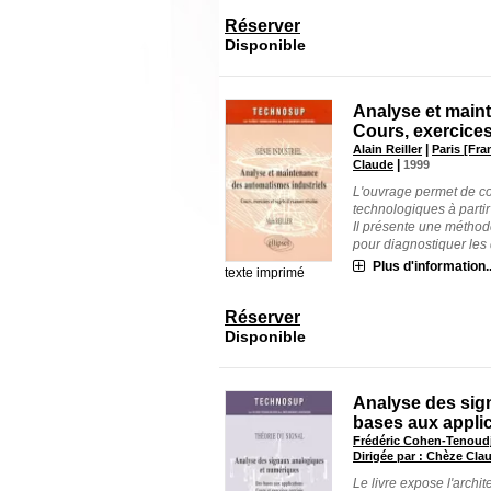
Réserver
Disponible
Analyse et main
Cours, exercices
|
Alain Reiller
Paris [Fra
|
Claude
1999
L'ouvrage permet de co
technologiques à partir
Il présente une méthode
pour diagnostiquer les dé
Plus d'information..
texte imprimé
Réserver
Disponible
Analyse des sig
bases aux applic
Frédéric Cohen-Tenoudj
Dirigée par : Chèze Cla
Le livre expose l'archite