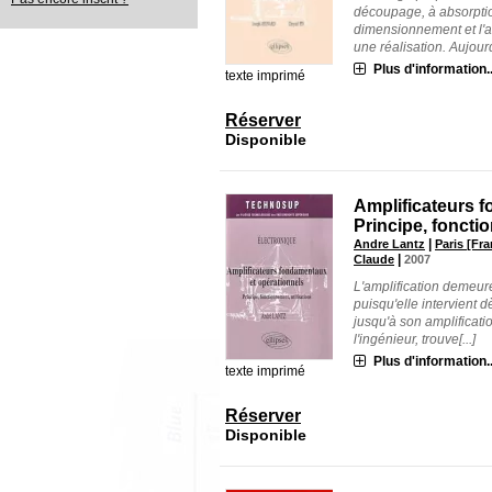
découpage, à absorption
dimensionnement et l'a
une réalisation. Aujourd
Plus d'information..
texte imprimé
Réserver
Disponible
Amplificateurs f
Principe, foncti
|
Andre Lantz
Paris [Fra
|
Claude
2007
L'amplification demeure
puisqu'elle intervient d
jusqu'à son amplificati
l'ingénieur, trouve[...]
Plus d'information..
texte imprimé
Réserver
Disponible