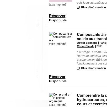
puis leurs assemblages[
texte imprimé
Plus d'information..
Réserver
Disponible
Composants à se
solide aux trans
|
Olivier Bonnaud
Paris 
texte imprimé
|
Chèze Claude
2006
L'ouvrage : niveau C (
l'ouvrage enrichira les
enseignant en EEA, en e
fonctionnement des com
Plus d'information..
Réserver
Disponible
Comprendre la c
hydrocarbures, 
cours et exercic
texte imprimé