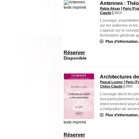
Antennes : Théor
texte imprimé
|
Rabia Aksas
Paris [Fra
|
Claude
2013
L’ouvrage, essentielle
sur les antennes et le
s’appuie sur le concep
formulation générale ap
Plus d'information..
Réserver
Disponible
Architectures d
|
Pascal Lorenz
Paris [F
|
Chèze Claude
2001
L'ouvrage décrit les p
tout particulièrement 
interconnection) pour
à intégration de services)
Plus d'information..
texte imprimé
Réserver