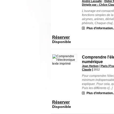
André Lassalle
;
Didier 
Dirigée par : Chèze Cla
L'ouvrage est consacré 
fonctions simples de la
alcynes, arènes, dériv
phénols, Chaque cha[..
Plus d'information..
Réserver
Disponible
Comprendre l'élec
numérique
texte imprimé
|
Jean Herben
Paris [Fra
|
Claude
2012
Pour comprendre l'élec
minimum indispensable es
expliquer. Pour cela, q
Puis les différents c[...]
Plus d'information..
Réserver
Disponible