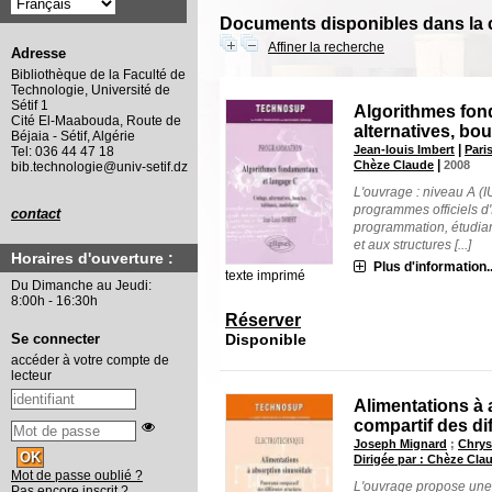
Documents disponibles dans la c
Affiner la recherche
Adresse
Bibliothèque de la Faculté de
Technologie, Université de
Sétif 1
Algorithmes fon
Cité El-Maabouda, Route de
alternatives, bo
Béjaia - Sétif, Algérie
|
Jean-louis Imbert
Pari
Tel: 036 44 47 18
|
Chèze Claude
2008
bib.technologie@univ-setif.dz
L'ouvrage : niveau A (I
programmes officiels d'
contact
programmation, étudiant
et aux structures [...]
Horaires d'ouverture :
Plus d'information..
texte imprimé
Du Dimanche au Jeudi:
8:00h - 16:30h
Réserver
Disponible
Se connecter
accéder à votre compte de
lecteur
Alimentations à
compartif des di
Joseph Mignard
;
Chrys
Dirigée par : Chèze Cla
Mot de passe oublié ?
L'ouvrage propose une 
Pas encore inscrit ?