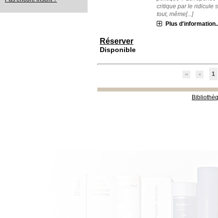
critique par le ridicule
tout, même[...]
Plus d'information..
Réserver
Disponible
1
Bibliothè