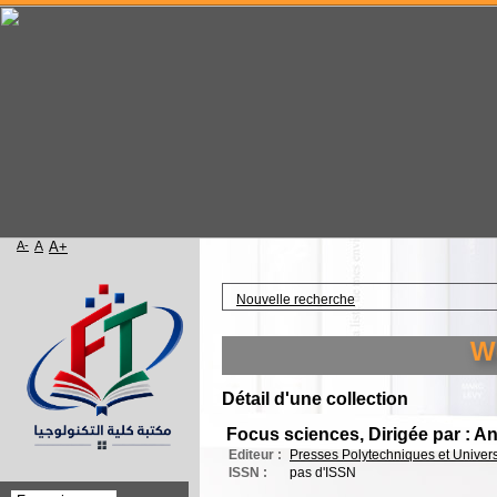
A-
A
A+
Accueil
Nouvelle recherche
Wel
Détail d'une collection
Focus sciences, Dirigée par : A
Editeur :
Presses Polytechniques et Univer
ISSN :
pas d'ISSN