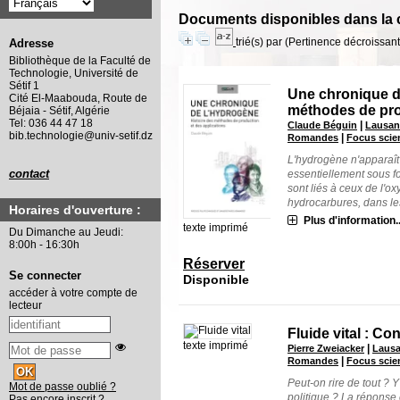
Documents disponibles dans la c
trié(s) par
(Pertinence décroissant(
Adresse
Bibliothèque de la Faculté de
Technologie, Université de
Sétif 1
Une chronique de
Cité El-Maabouda, Route de
méthodes de pro
Béjaia - Sétif, Algérie
Tel: 036 44 47 18
|
Claude Béguin
Lausann
bib.technologie@univ-setif.dz
|
Romandes
Focus scien
L'hydrogène n'apparaît q
contact
essentiellement sous f
sont liés à ceux de l'
hydrocarbures, dans les
Horaires d'ouverture :
Plus d'information..
texte imprimé
Du Dimanche au Jeudi:
8:00h - 16:30h
Réserver
Se connecter
Disponible
accéder à votre compte de
lecteur
Fluide vital : Co
texte imprimé
|
Pierre Zweiacker
Lausa
|
Romandes
Focus scien
Peut-on rire de tout ? Y
Mot de passe oublié ?
politique ? La réponse 
Pas encore inscrit ?