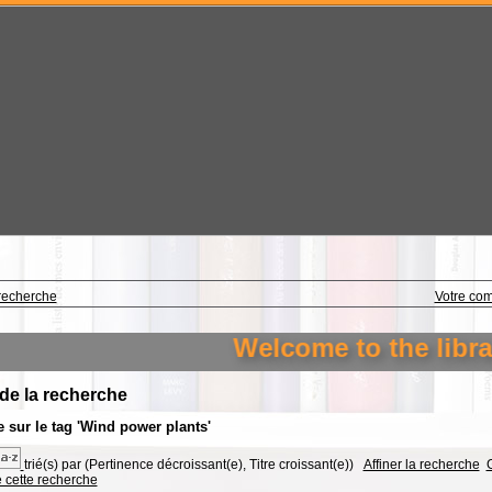
recherche
Votre co
Welcome to the library
 de la recherche
 sur le tag
'Wind power plants'
trié(s) par
(Pertinence décroissant(e), Titre croissant(e))
Affiner la recherche
G
e cette recherche