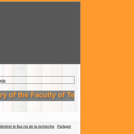
mpte
 of the Faculty of Technology Setif 1
énérer le flux rss de la recherche
Partager