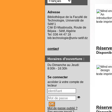
Adresse
Bibliothèque de la Faculté de
Technologie, Université de
texte impri
Sétif 1
Cité El-Maabouda, Route de
Béjaia - Sétif, Algérie
Tel: 036 44 47 18
bib.technologie@univ-setif.dz
Réserve
contact
Disponib
Horaires d'ouverture :
Du Dimanche au Jeudi:
8:00h - 16:30h
texte impri
Se connecter
accéder à votre compte de
lecteur
Réserve
Mot de passe oublié ?
Disponib
Pas encore inscrit ?