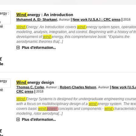
Wind
energy : An introduction
|
|
Mohamed A. El- Sharkawi
, Auteur
New york [U.S.A.] : CRC press
2016
mé
Wind
Energy: An Introduction covers
wind
energy system types, operatio
modeling, analysis, integration, and control. Beginning with a history of t
development of
wind
energy, this comprehensive book: *Explains the
aerodynamic theories tha[...]
Plus d'information...
r
le
Wind
energy design
|
Thomas C. Corke
, Auteur ;
Robert-Charles Nelson
, Auteur
New york [U.S.A
mé
|
CRC press
2018
Wind
Energy Systems is designed for undergraduate engineering course
with a focus on multidisciplinary design of a
wind
energy system. The tex
covers basic
wind
power
concepts and components -
wind
characteristic
modeling, rotor aerodyna[...]
Plus d'information...
r
le