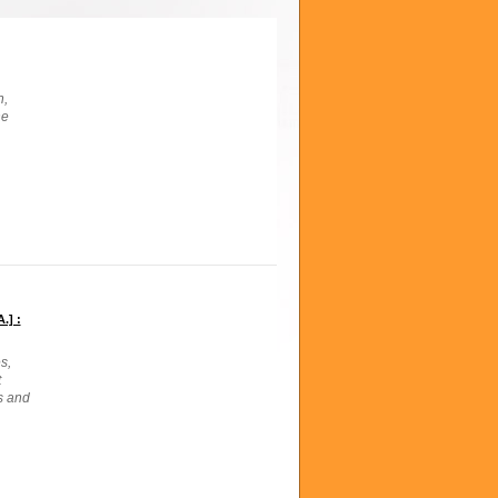
n,
he
.] :
s,
t
s and