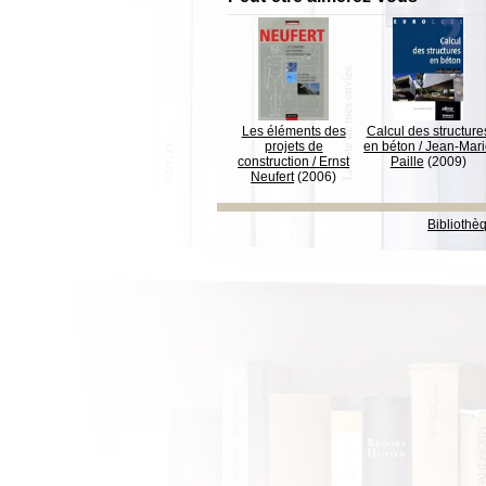
Les éléments des
Calcul des structure
projets de
en béton
/
Jean-Mari
construction
/
Ernst
Paille
(2009)
Neufert
(2006)
Bibliothè