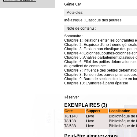
Génie Civil
Mots-clés:
Inélastique
;
Elastique des poutres
Note de contenu :
Sommaire :
Chapitre 1: Relations enter les contraintes
Chapitre 2: Esquisse d'une théorie général
Chapitre 3: Flexion non élastique des poutr
Chapitre 4: Colonnes, poutres-colonnes et
Chapitre 5: Analyse parfaitement plastique 
Chapitre 6: Effet des petites déformations n
du gradient de contrainte
Chapitre 7: Influence des petites déformatio
Chapitre 8: Torsion des barres prismatiques
Chapitre 9: Barre de section circulaire en to
Chapitre 10: Cylindres à paroi épaisse
Réserver
EXEMPLAIRES (3)
Cote
Support
Localisation
T8/1140
Livre
Bibliothèque de 
T8/138
Livre
Bibliothèque de 
T8/688
Livre
Bibliothèque de 
Peut-être aimerez-vous