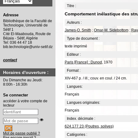
Titre :
Comportement inélastique des struc
Adresse
Bibliothèque de la Faculté de
Auteurs :
Technologie, Université de
Sétif 1
James-O. Smith
;
Omar-M. Sidebottom
;
Ray
Cité El-Maabouda, Route de
Béjaia - Sétif, Algérie
Type de document :
Tel: 036 44 47 18
texte imprimé
bib.technologie@univ-setif.dz
Editeur :
contact
Paris [France] : Dunod
, 1970
Format :
Horaires d'ouverture :
XIV-467 p. / ill.; couv. en coul. / 24 cm.
Du Dimanche au Jeudi:
8:00h - 16:30h
Langues:
Français
Se connecter
accéder à votre compte de
Langues originales:
lecteur
Français
Index. décimale :
624.177 23 (Poutres, solives)
Mot de passe oublié ?
Catégories :
Pas encore inscrit ?