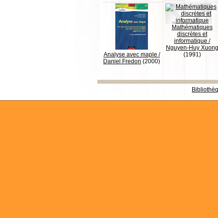
Mathématiques
discrètes et
informatique
/
Nguyen-Huy Xuon
Analyse avec maple
/
(1991)
Daniel Fredon
(2000)
Bibliothè