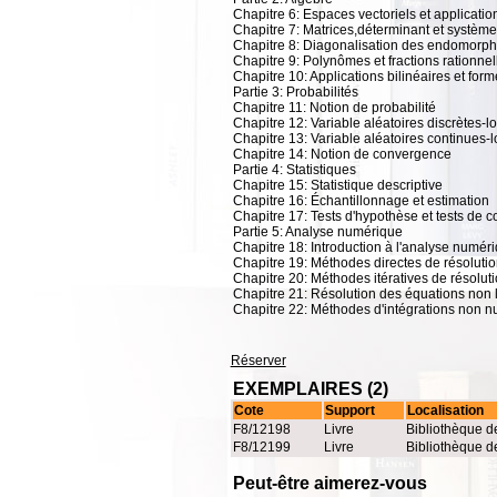
Chapitre 6: Espaces vectoriels et applicatio
Chapitre 7: Matrices,déterminant et système
Chapitre 8: Diagonalisation des endomorp
Chapitre 9: Polynômes et fractions rationnel
Chapitre 10: Applications bilinéaires et for
Partie 3: Probabilités
Chapitre 11: Notion de probabilité
Chapitre 12: Variable aléatoires discrètes-lo
Chapitre 13: Variable aléatoires continues-l
Chapitre 14: Notion de convergence
Partie 4: Statistiques
Chapitre 15: Statistique descriptive
Chapitre 16: Échantillonnage et estimation
Chapitre 17: Tests d'hypothèse et tests de 
Partie 5: Analyse numérique
Chapitre 18: Introduction à l'analyse numér
Chapitre 19: Méthodes directes de résolutio
Chapitre 20: Méthodes itératives de résolut
Chapitre 21: Résolution des équations non 
Chapitre 22: Méthodes d'intégrations non 
Réserver
EXEMPLAIRES (2)
Cote
Support
Localisation
F8/12198
Livre
Bibliothèque d
F8/12199
Livre
Bibliothèque d
Peut-être aimerez-vous