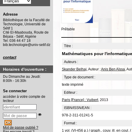
Adresse
Bibliothèque de la Faculté de
Technologie, Université de
Sétif 1
Prêtable
Cité El-Maabouda, Route de
Béjaia - Sétif, Algérie
Tel: 036 44 47 18
bib.technologie@univ-setif.dz
Titre :
Mathématiques pour l'informatique 
contact
Auteurs :
Horaires d'ouverture :
Skander Belhaj
, Auteur ;
Anis Ben Aïssa
, Au
Du Dimanche au Jeudi:
Type de document :
8:00h - 16:30h
texte imprimé
Se connecter
Editeur :
accéder à votre compte de
Paris [France] : Vuibert
, 2013
lecteur
ISBN/ISSN/EAN :
978-2-311-01241-5
Format :
Mot de passe oublié ?
1 vol. (VI-456 p.) / graph., couv. ill. en coul. 
Pas encore inscrit ?