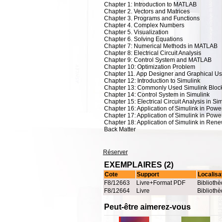
Chapter 1: Introduction to MATLAB
Chapter 2. Vectors and Matrices
Chapter 3. Programs and Functions
Chapter 4. Complex Numbers
Chapter 5. Visualization
Chapter 6. Solving Equations
Chapter 7: Numerical Methods in MATLAB
Chapter 8: Electrical Circuit Analysis
Chapter 9: Control System and MATLAB
Chapter 10: Optimization Problem
Chapter 11. App Designer and Graphical Us
Chapter 12: Introduction to Simulink
Chapter 13: Commonly Used Simulink Bloc
Chapter 14: Control System in Simulink
Chapter 15: Electrical Circuit Analysis in Si
Chapter 16: Application of Simulink in Pow
Chapter 17: Application of Simulink in Powe
Chapter 18: Application of Simulink in Re
Back Matter
Réserver
EXEMPLAIRES (2)
Cote
Support
Localisa
F8/12663
Livre+Format PDF
Bibliothè
F8/12664
Livre
Bibliothè
Peut-être aimerez-vous