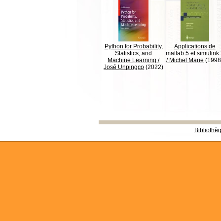
Python for Probability,
Applications de
Statistics, and
matlab 5 et simulink
Machine Learning
/
/
Michel Marie
(1998
José Unpingco
(2022)
Bibliothè