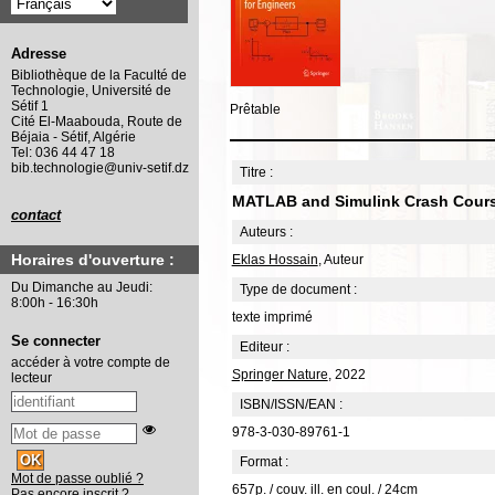
Adresse
Bibliothèque de la Faculté de
Technologie, Université de
Sétif 1
Prêtable
Cité El-Maabouda, Route de
Béjaia - Sétif, Algérie
Tel: 036 44 47 18
bib.technologie@univ-setif.dz
Titre :
MATLAB and Simulink Crash Cours
contact
Auteurs :
Horaires d'ouverture :
Eklas Hossain
, Auteur
Du Dimanche au Jeudi:
Type de document :
8:00h - 16:30h
texte imprimé
Se connecter
Editeur :
accéder à votre compte de
Springer Nature
, 2022
lecteur
ISBN/ISSN/EAN :
978-3-030-89761-1
Format :
Mot de passe oublié ?
657p. / couv. ill. en coul. / 24cm
Pas encore inscrit ?