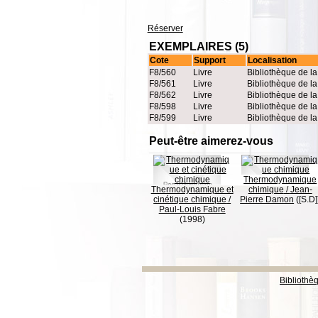
Réserver
EXEMPLAIRES (5)
Cote
Support
Localisation
F8/560
Livre
Bibliothèque de l
F8/561
Livre
Bibliothèque de l
F8/562
Livre
Bibliothèque de l
F8/598
Livre
Bibliothèque de l
F8/599
Livre
Bibliothèque de l
Peut-être aimerez-vous
Thermodynamique
Thermodynamique et
chimique
/
Jean-
cinétique chimique
/
Pierre Damon
([S.D]
Paul-Louis Fabre
(1998)
Bibliothè