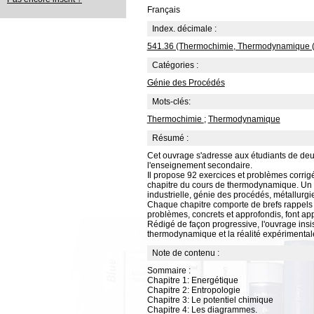
Français
Index. décimale :
541.36 (Thermochimie, Thermodynamique (t
Catégories :
Génie des Procédés
Mots-clés:
Thermochimie
;
Thermodynamique
Résumé :
Cet ouvrage s'adresse aux étudiants de deu
l'enseignement secondaire.
Il propose 92 exercices et problèmes corrig
chapitre du cours de thermodynamique. Un eff
industrielle, génie des procédés, métallurgie
Chaque chapitre comporte de brefs rappels d
problèmes, concrets et approfondis, font app
Rédigé de façon progressive, l'ouvrage insis
thermodynamique et la réalité expérimental
Note de contenu :
Sommaire :
Chapitre 1: Energétique
Chapitre 2: Entropologie
Chapitre 3: Le potentiel chimique
Chapitre 4: Les diagrammes.