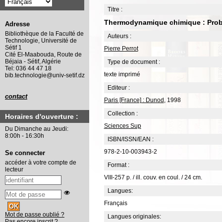
Titre :
Thermodynamique chimique : Probl
Adresse
Bibliothèque de la Faculté de
Auteurs :
Technologie, Université de
Sétif 1
Pierre Perrot
Cité El-Maabouda, Route de
Béjaia - Sétif, Algérie
Type de document :
Tel: 036 44 47 18
texte imprimé
bib.technologie@univ-setif.dz
Editeur :
contact
Paris [France] : Dunod
, 1998
Collection :
Horaires d'ouverture :
Sciences Sup
Du Dimanche au Jeudi:
8:00h - 16:30h
ISBN/ISSN/EAN :
978-2-10-003943-2
Se connecter
accéder à votre compte de
Format :
lecteur
VIII-257 p. / ill. couv. en coul. / 24 cm.
Langues:
Français
Mot de passe oublié ?
Langues originales:
Pas encore inscrit ?