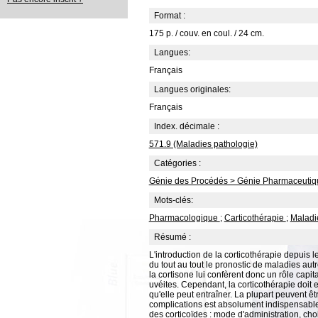
Format :
175 p. / couv. en coul. / 24 cm.
Langues:
Français
Langues originales:
Français
Index. décimale :
571.9 (Maladies pathologie)
Catégories :
Génie des Procédés > Génie Pharmaceutiq
Mots-clés:
Pharmacologique
;
Carticothérapie
;
Maladi
Résumé :
L'introduction de la corticothérapie depuis 
du tout au tout le pronostic de maladies aut
la cortisone lui confèrent donc un rôle capit
uvéites. Cependant, la corticothérapie doit 
qu'elle peut entraîner. La plupart peuvent 
complications est absolument indispensable.
des corticoïdes : mode d'administration, choi