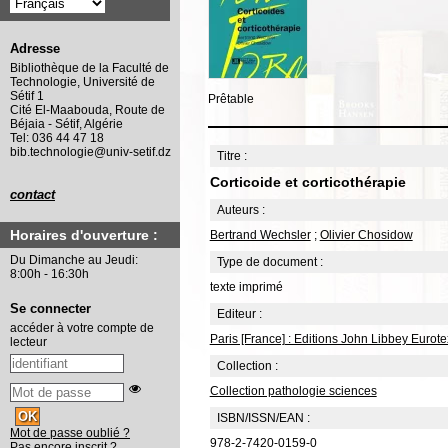
Adresse
Bibliothèque de la Faculté de
Technologie, Université de
Sétif 1
Prêtable
Cité El-Maabouda, Route de
Béjaia - Sétif, Algérie
Tel: 036 44 47 18
bib.technologie@univ-setif.dz
Titre :
Corticoide et corticothérapie
contact
Auteurs :
Horaires d'ouverture :
Bertrand Wechsler
;
Olivier Chosidow
Du Dimanche au Jeudi:
Type de document :
8:00h - 16:30h
texte imprimé
Se connecter
Editeur :
accéder à votre compte de
Paris [France] : Editions John Libbey Eurote
lecteur
Collection :
Collection pathologie sciences
ISBN/ISSN/EAN :
Mot de passe oublié ?
978-2-7420-0159-0
Pas encore inscrit ?