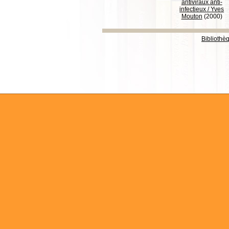
antiviraux anti-
infectieux
/
Yves
Mouton
(2000)
Bibliothè