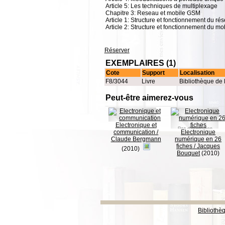
Article 5: Les techniques de multiplexage
Chapitre 3: Reseau et mobile GSM
Article 1: Structure et fonctionnement du r
Article 2: Structure et fonctionnement du m
Réserver
EXEMPLAIRES (1)
Cote
Support
Localisation
F8/3044
Livre
Bibliothèque de 
Peut-être aimerez-vous
Electronique et
communication
/
Electronique
Claude Bergmann
numérique en 26
fiches
/
Jacques
(2010)
Bouquet
(2010)
Bibliothè