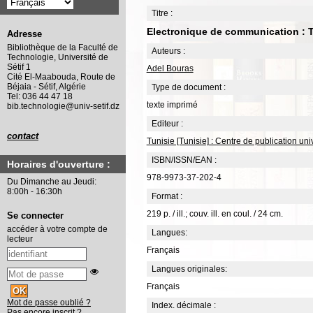
Titre :
Electronique de communication : 
Adresse
Bibliothèque de la Faculté de
Auteurs :
Technologie, Université de
Sétif 1
Adel Bouras
Cité El-Maabouda, Route de
Béjaia - Sétif, Algérie
Type de document :
Tel: 036 44 47 18
texte imprimé
bib.technologie@univ-setif.dz
Editeur :
contact
Tunisie [Tunisie] : Centre de publication uni
ISBN/ISSN/EAN :
Horaires d'ouverture :
978-9973-37-202-4
Du Dimanche au Jeudi:
8:00h - 16:30h
Format :
219 p. / ill.; couv. ill. en coul. / 24 cm.
Se connecter
accéder à votre compte de
Langues:
lecteur
Français
Langues originales:
Français
Mot de passe oublié ?
Index. décimale :
Pas encore inscrit ?