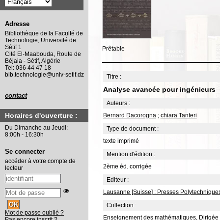
Adresse
Bibliothèque de la Faculté de
Technologie, Université de
Sétif 1
Prêtable
Cité El-Maabouda, Route de
Béjaia - Sétif, Algérie
Tel: 036 44 47 18
bib.technologie@univ-setif.dz
Titre :
Analyse avancée pour ingénieurs
contact
Auteurs :
Horaires d'ouverture :
Bernard Dacorogna
;
chiara Tanteri
Du Dimanche au Jeudi:
Type de document :
8:00h - 16:30h
texte imprimé
Se connecter
Mention d'édition :
accéder à votre compte de
2ème éd. corrigée
lecteur
Editeur :
Lausanne [Suisse] : Presses Polytechnique
Collection :
Mot de passe oublié ?
Enseignement des mathématiques, Dirigée 
Pas encore inscrit ?