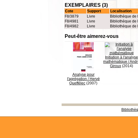
EXEMPLAIRES (3)
Cote
Support
Localisation
F8/3879
Livre
Bibliothèque de 
F8/4981
Livre
Bibliothèque de 
F8/4982
Livre
Bibliothèque de 
Peut-être aimerez-vous
Initiation à l'analys
mathématique
/
Andr
Giroux
(2014)
Analyse pour
l'agrégation
/
Hervé
Queffélec
(2007)
Bibliothè