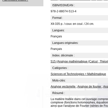
ISBN/ISSN/EAN :
978-2-88074-513-4
Format :
XII-335 p. / couv. en coul. / 24 cm.
Langues:
Français
Langues originales:
Français
Index. décimale :
515 (Analyse mathématique (Calcul ; Théorie de
Catégories :
Sciences et Technologies > Mathématique
Mots-clés:
Analyse vectorielle
;
Analyse de fourier
;
Ana
Résumé :
La matière traitée dans cet ouvrage compren
complexe (fonctions holomorphes, équation
ainsi que l'analyse de Fourier (séries de Fo