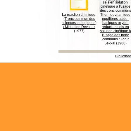
La réaction chimique,
Thermodynamique
(Tronc commun des
équilibres acido-
sciences biologiques)
basiques oxydo-
/
Micheline Devallez
réduction sels en
(1977)
solution cinétique à
l'usage des tronc
communs
/
Zohir
Sekkal
(1988)
Bibliothè