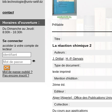
bib.technologie@univ-setif.dz
contact
Horaires d'ouverture :
Prêtable
Du Dimanche au Jeudi:
8:00h - 16:30h
Titre :
Se connecter
La réaction chimique 2
accéder à votre compte de
lecteur
Auteurs :
J. Drillat
;
H.-P. Gervais
Type de document :
texte imprimé
Mot de passe oublié ?
Pas encore inscrit ?
Mention d'édition :
2ème éd.
Editeur :
Alger [Algerie] : Office des Publications Uni
Collection :
Du cours aux applications