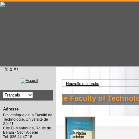
A-
A
A+
Accueil
Nouvelle recherche
the library of the Faculty of Technology
Adresse
Bibliothèque de la Faculté de
Technologie, Université de
Sétif 1
Cité El-Maabouda, Route de
Béjaia - Sétif, Algérie
Tel: 036 44 47 18