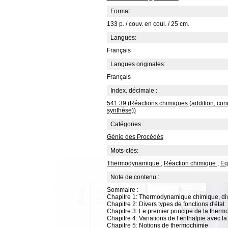
Format :
133 p. / couv. en coul. / 25 cm.
Langues:
Français
Langues originales:
Français
Index. décimale :
541.39 (Réactions chimiques (addition, cond
synthèse))
Catégories :
Génie des Procédés
Mots-clés:
Thermodynamique
;
Réaction chimique
;
Eq
Note de contenu :
Sommaire :
Chapitre 1: Thermodynamique chimique, div
Chapitre 2: Divers types de fonctions d'état
Chapitre 3: Le premier principe de la the
Chapitre 4: Variations de l’enthalpie avec l
Chapitre 5: Notions de thermochimie