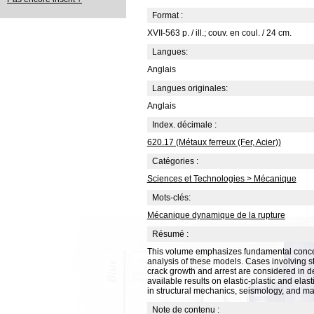
Format :
XVII-563 p. / ill.; couv. en coul. / 24 cm.
Langues:
Anglais
Langues originales:
Anglais
Index. décimale :
620.17 (Métaux ferreux (Fer, Acier))
Catégories :
Sciences et Technologies > Mécanique
Mots-clés:
Mécanique dynamique de la rupture
Résumé :
This volume emphasizes fundamental concep
analysis of these models. Cases involving st
crack growth and arrest are considered in det
available results on elastic-plastic and elas
in structural mechanics, seismology, and ma
Note de contenu :