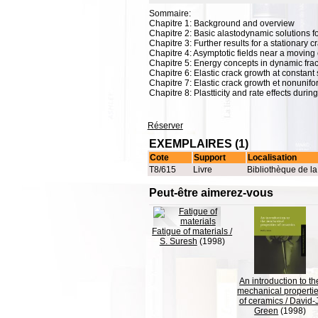
Sommaire:
Chapitre 1: Background and overview
Chapitre 2: Basic alastodynamic solutions fo
Chapitre 3: Further results for a stationary c
Chapitre 4: Asymptotic fields near a moving 
Chapitre 5: Energy concepts in dynamic frac
Chapitre 6: Elastic crack growth at constant
Chapitre 7: Elastic crack growth et nonunif
Chapitre 8: Plastticity and rate effects durin
Réserver
EXEMPLAIRES (1)
Cote
Support
Localisation
T8/615
Livre
Bibliothèque de l
Peut-être aimerez-vous
Fatigue of materials
/
S. Suresh
(1998)
An introduction to th
mechanical properti
of ceramics
/
David-J
Green
(1998)