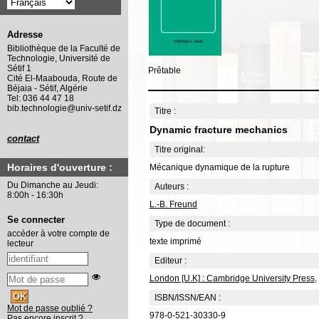
Adresse
Bibliothèque de la Faculté de
Technologie, Université de
Sétif 1
Prêtable
Cité El-Maabouda, Route de
Béjaia - Sétif, Algérie
Tel: 036 44 47 18
bib.technologie@univ-setif.dz
Titre :
Dynamic fracture mechanics
contact
Titre original:
Horaires d'ouverture :
Mécanique dynamique de la rupture
Du Dimanche au Jeudi:
Auteurs :
8:00h - 16:30h
L.-B. Freund
Se connecter
Type de document :
accéder à votre compte de
texte imprimé
lecteur
Editeur :
London [U.K] : Cambridge University Press
,
ISBN/ISSN/EAN :
Mot de passe oublié ?
978-0-521-30330-9
Pas encore inscrit ?